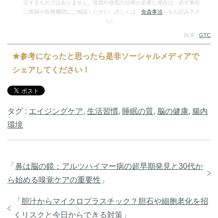
証するものではありません。怪我や病気の治療が必要な場合は、必ず事前
に医師や医療機関にご相談ください。詳しくは「
免責事項
」をお読み下さ
い。
執筆 :
GTC
★参考になったと思ったら是非ソーシャルメディアで
シェアしてください！
タグ :
エイジングケア
,
生活習慣
,
睡眠の質
,
脳の健康
,
腸内
環境
「
鼻は脳の鏡：アルツハイマー病の超早期発見と30代か
ら始める嗅覚ケアの重要性
」
「
胆汁からマイクロプラスチック？胆石や細胞老化を招
くリスクと今日からできる対策
」