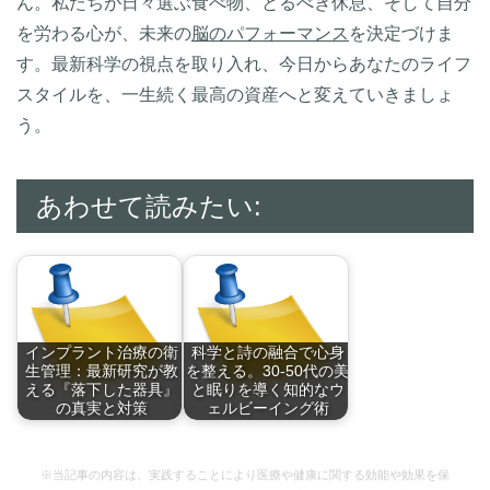
ん。私たちが日々選ぶ食べ物、とるべき休息、そして自分
を労わる心が、未来の
脳のパフォーマンス
を決定づけま
す。最新科学の視点を取り入れ、今日からあなたのライフ
スタイルを、一生続く最高の資産へと変えていきましょ
う。
あわせて読みたい:
インプラント治療の衛
科学と詩の融合で心身
生管理：最新研究が教
を整える。30-50代の美
える『落下した器具』
と眠りを導く知的なウ
の真実と対策
ェルビーイング術
インプラント治療の
科学と詩の融合で心
衛…
身…
※当記事の内容は、実践することにより医療や健康に関する効能や効果を保