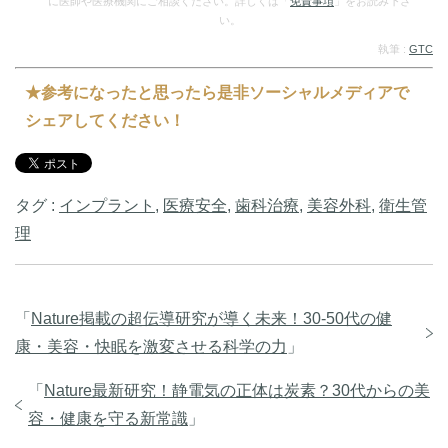
に医師や医療機関にご相談ください。詳しくは「
免責事項
」をお読み下さ
い。
執筆 :
GTC
★参考になったと思ったら是非ソーシャルメディアで
シェアしてください！
タグ :
インプラント
,
医療安全
,
歯科治療
,
美容外科
,
衛生管
理
「
Nature掲載の超伝導研究が導く未来！30-50代の健
康・美容・快眠を激変させる科学の力
」
「
Nature最新研究！静電気の正体は炭素？30代からの美
容・健康を守る新常識
」