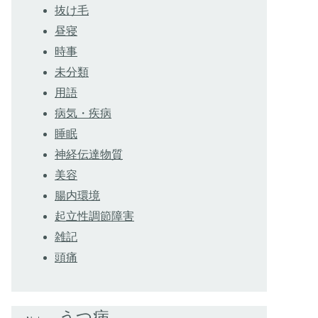
抜け毛
昼寝
時事
未分類
用語
病気・疾病
睡眠
神経伝達物質
美容
腸内環境
起立性調節障害
雑記
頭痛
うつ病