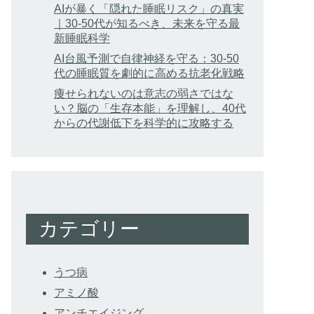
AIが暴く「隠れた睡眠リスク」の真実
｜30-50代が知るべき、未来を守る最
新睡眠科学
AI台風予測で自律神経を守る：30-50
代の睡眠質を劇的に高める抗老化戦略
痩せられないのは意志の弱さではな
い？脳の「生存本能」を理解し、40代
からの代謝低下を科学的に攻略する
カテゴリー
うつ病
アミノ酸
アンチエイジング