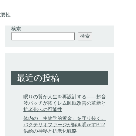
重要性
検索
検索
最近の投稿
眠りの質が人生を再設計する——超音
波パッチが拓くレム睡眠改善の革新と
抗老化への可能性
体内の「生物学的黄金」を守り抜く。
バクテリオファージが解き明かすB12
供給の神秘と抗老化戦略