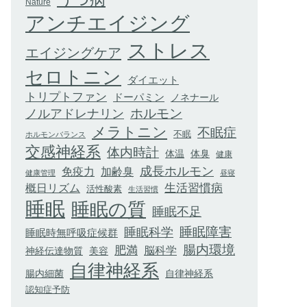
Nature
アンチエイジング
ストレス
エイジングケア
セロトニン
ダイエット
トリプトファン
ドーパミン
ノネナール
ホルモン
ノルアドレナリン
メラトニン
不眠症
不眠
ホルモンバランス
交感神経系
体内時計
体臭
体温
健康
成長ホルモン
加齢臭
免疫力
健康管理
昼寝
生活習慣病
概日リズム
活性酸素
生活習慣
睡眠
睡眠の質
睡眠不足
睡眠科学
睡眠障害
睡眠時無呼吸症候群
腸内環境
肥満
脳科学
神経伝達物質
美容
自律神経系
腸内細菌
自律神経系
認知症予防