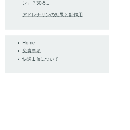
ン」？30-5...
アドレナリンの効果と副作用
Home
免責事項
快適.Lifeについて