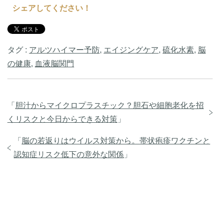
シェアしてください！
タグ :
アルツハイマー予防
,
エイジングケア
,
硫化水素
,
脳
の健康
,
血液脳関門
「
胆汁からマイクロプラスチック？胆石や細胞老化を招
くリスクと今日からできる対策
」
「
脳の若返りはウイルス対策から。帯状疱疹ワクチンと
認知症リスク低下の意外な関係
」