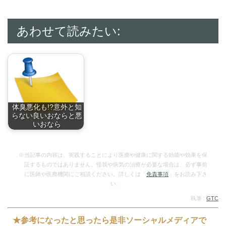
あわせて読みたい:
体臭悪化も!?意外と知
らない良いおならと悪
いおなら
おならとは、口から
入…
※当記事の内容は、実践することにより医療や健康に関する効能や効果を保
証するものではありません。怪我や病気の治療が必要な場合は、必ず事前
に医師や医療機関にご相談ください。詳しくは「
免責事項
」をお読み下さ
い。
執筆 :
GTC
★参考になったと思ったら是非ソーシャルメディアで