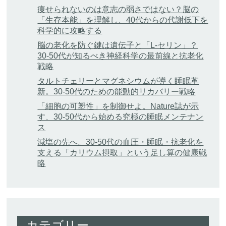
痩せられないのは意志の弱さではない？脳の
「生存本能」を理解し、40代からの代謝低下を
科学的に攻略する
脳の老化を防ぐ鍵は遺伝子と「L-セリン」？
30-50代が知るべき神経科学の最前線と抗老化
戦略
タルトチェリーとマグネシウムが導く睡眠革
新。30-50代のための能動的リカバリー戦略
「細胞の可塑性」を制御せよ。Nature誌が示
す、30-50代から始める究極の睡眠メンテナン
ス
減塩の先へ。30-50代の血圧・睡眠・抗老化を
支える「カリウム摂取」という足し算の健康戦
略
カテゴリー