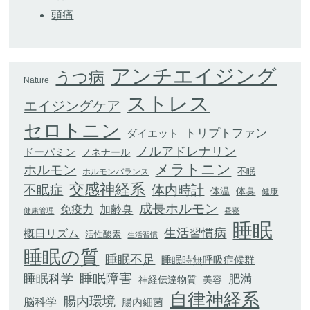
頭痛
アンチエイジング
うつ病
Nature
ストレス
エイジングケア
セロトニン
トリプトファン
ダイエット
ノルアドレナリン
ドーパミン
ノネナール
メラトニン
ホルモン
不眠
ホルモンバランス
交感神経系
不眠症
体内時計
体臭
体温
健康
成長ホルモン
加齢臭
免疫力
健康管理
昼寝
睡眠
生活習慣病
概日リズム
活性酸素
生活習慣
睡眠の質
睡眠不足
睡眠時無呼吸症候群
睡眠科学
睡眠障害
肥満
神経伝達物質
美容
自律神経系
腸内環境
脳科学
腸内細菌