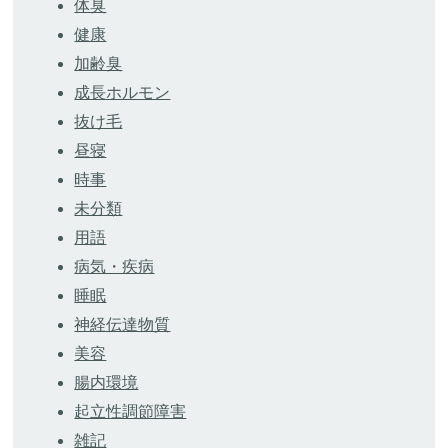
体臭
健康
加齢臭
成長ホルモン
抜け毛
昼寝
時事
未分類
用語
病気・疾病
睡眠
神経伝達物質
美容
腸内環境
起立性調節障害
雑記