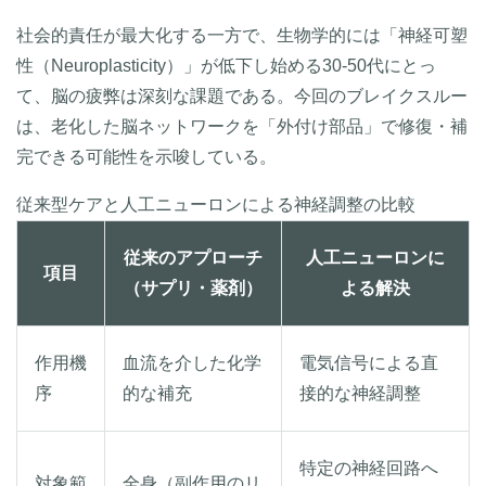
社会的責任が最大化する一方で、生物学的には「神経可塑
性（Neuroplasticity）」が低下し始める30-50代にとっ
て、脳の疲弊は深刻な課題である。今回のブレイクスルー
は、老化した脳ネットワークを「外付け部品」で修復・補
完できる可能性を示唆している。
従来型ケアと人工ニューロンによる神経調整の比較
従来のアプローチ
人工ニューロンに
項目
（サプリ・薬剤）
よる解決
作用機
血流を介した化学
電気信号による直
序
的な補充
接的な神経調整
特定の神経回路へ
対象範
全身（副作用のリ