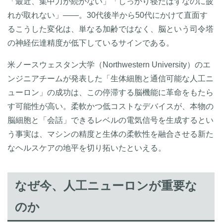
「最近、集中力が続かない」「しっかり寝たはずなのに疲
れが取れない」――。30代後半から50代にかけて直面す
るこうした変化は、単なる加齢ではなく、脳という司令塔
の神経伝達精度が低下しているサインである。
米ノースウェスタン大学（Northwestern University）のエ
ンジニアチームが発表した「生体細胞と通信可能な人工ニ
ューロン」の成功は、この停滞する脳機能に革命をもたら
す可能性が高い。柔軟かつ低コストなデバイスが、本物の
脳細胞と「会話」できるレベルの電気信号を生成するとい
う事実は、マシンの精度と生体の柔軟性を融合させる新た
なヘルスケアの地平を切り拓いたといえる。
なぜ今、人工ニューロンが重要な
のか