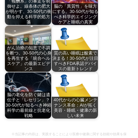
「報酬系」の暴走を制
御せよ。線条体の肥大
脳の「異質性」を味方
が明かす、30-50代の衝
にする。30-50代が知る
動を抑える科学的処方
べき科学的エイジング
箋
ケアと睡眠の真実
最新研究で判明した
脳の「個体差」が健
サ…
康…
がん治療の知恵で不調
を断つ。30-50代の心身
質の高い睡眠は酸素で
を再生する「統合ヘル
決まる！30-50代が注目
スケア」の最新エビデ
すべきFDA承認デバイ
ンス
スの最新トレンド
米国ユニバーシテ
朝の重だるさは酸素
ィ・…
不…
脳の老化を防ぐ鍵は遺
伝子と「L-セリン」？
40代からの心臓メンテ
30-50代が知るべき神経
ナンス革命：AIが拓く
科学の最前線と抗老化
美容・睡眠・健康の新
戦略
しい未来
30-50代の不調は…
40代からの心臓メ
ン…
※当記事の内容は、実践することにより医療や健康に関する効能や効果を保