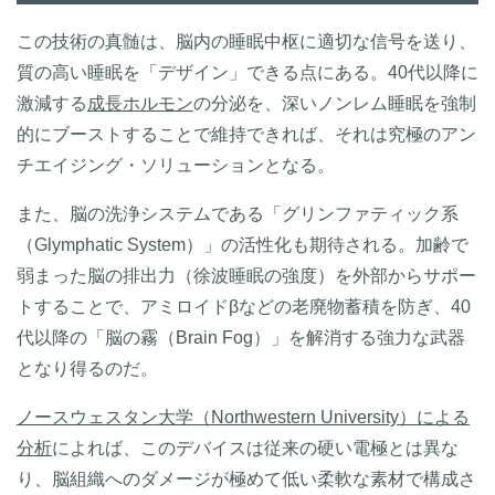
この技術の真髄は、脳内の睡眠中枢に適切な信号を送り、
質の高い睡眠を「デザイン」できる点にある。40代以降に
激減する
成長ホルモン
の分泌を、深いノンレム睡眠を強制
的にブーストすることで維持できれば、それは究極のアン
チエイジング・ソリューションとなる。
また、脳の洗浄システムである「グリンファティック系
（Glymphatic System）」の活性化も期待される。加齢で
弱まった脳の排出力（徐波睡眠の強度）を外部からサポー
トすることで、アミロイドβなどの老廃物蓄積を防ぎ、40
代以降の「脳の霧（Brain Fog）」を解消する強力な武器
となり得るのだ。
ノースウェスタン大学（Northwestern University）による
分析
によれば、このデバイスは従来の硬い電極とは異な
り、脳組織へのダメージが極めて低い柔軟な素材で構成さ