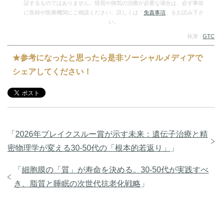
証するものではありません。怪我や病気の治療が必要な場合は、必ず事前
に医師や医療機関にご相談ください。詳しくは「
免責事項
」をお読み下さ
い。
執筆 :
GTC
★参考になったと思ったら是非ソーシャルメディアで
シェアしてください！
「
2026年ブレイクスルー賞が示す未来：遺伝子治療と精
密物理学が変える30-50代の「根本的若返り」
」
「
細胞膜の「質」が寿命を決める。30-50代が実践すべ
き、脂質と睡眠の次世代抗老化戦略
」