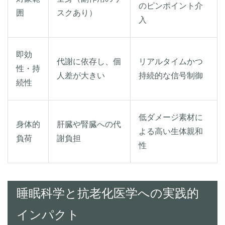
のピンポイント介
囲
スクあり）
入
即効
代謝に依存し、個
リアルタイムかつ
性・持
人差が大きい
持続的な信号制御
続性
低ダメージ素材に
身体的
肝臓や腎臓への代
よる高い生体親和
負荷
謝負担
性
睡眠科学と抗老化医学への実践的
インパクト