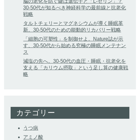
脳の老化を防ぐ鍵は遺伝子と「L-セリン」？
30-50代が知るべき神経科学の最前線と抗老化
戦略
タルトチェリーとマグネシウムが導く睡眠革
新。30-50代のための能動的リカバリー戦略
「細胞の可塑性」を制御せよ。Nature誌が示
す、30-50代から始める究極の睡眠メンテナン
ス
減塩の先へ。30-50代の血圧・睡眠・抗老化を
支える「カリウム摂取」という足し算の健康戦
略
カテゴリー
うつ病
アミノ酸