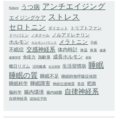
アンチエイジング
うつ病
Nature
ストレス
エイジングケア
セロトニン
トリプトファン
ダイエット
ノルアドレナリン
ドーパミン
ノネナール
メラトニン
ホルモン
不眠
ホルモンバランス
交感神経系
不眠症
体内時計
体臭
体温
健康
成長ホルモン
加齢臭
免疫力
健康管理
昼寝
睡眠
生活習慣病
概日リズム
活性酸素
生活習慣
睡眠の質
睡眠不足
睡眠時無呼吸症候群
睡眠科学
睡眠障害
肥満
神経伝達物質
美容
自律神経系
腸内環境
脳科学
腸内細菌
自律神経系
認知症予防