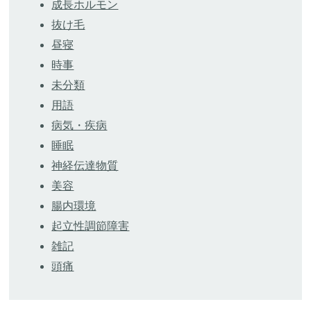
成長ホルモン
抜け毛
昼寝
時事
未分類
用語
病気・疾病
睡眠
神経伝達物質
美容
腸内環境
起立性調節障害
雑記
頭痛