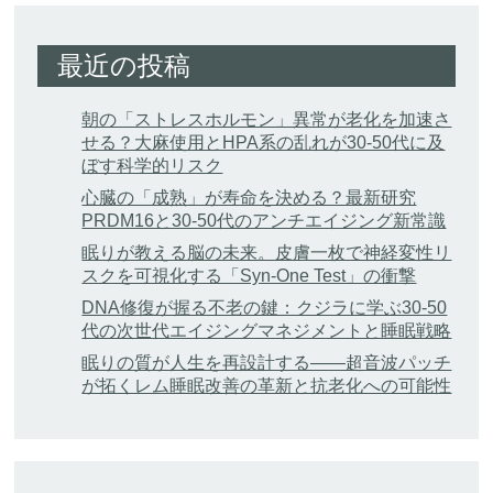
最近の投稿
朝の「ストレスホルモン」異常が老化を加速さ
せる？大麻使用とHPA系の乱れが30-50代に及
ぼす科学的リスク
心臓の「成熟」が寿命を決める？最新研究
PRDM16と30-50代のアンチエイジング新常識
眠りが教える脳の未来。皮膚一枚で神経変性リ
スクを可視化する「Syn-One Test」の衝撃
DNA修復が握る不老の鍵：クジラに学ぶ30-50
代の次世代エイジングマネジメントと睡眠戦略
眠りの質が人生を再設計する——超音波パッチ
が拓くレム睡眠改善の革新と抗老化への可能性