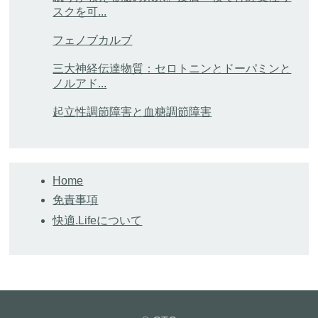
スクを可...
フェノブカルブ
三大神経伝達物質：セロトニンとドーパミンと
ノルアド...
起立性調節障害と血糖調節障害
Home
免責事項
快適.Lifeについて