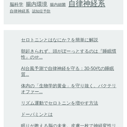
自律神経系
腸内環境
脳科学
腸内細菌
自律神経系
認知症予防
セロトニンとはなにか？を簡単に解説
朝起きられず、頭がぼーっとするのは『睡眠慣
性』のせ...
AI台風予測で自律神経を守る：30-50代の睡眠
質...
体内の「生物学的黄金」を守り抜く。バクテリ
オファー...
リズム運動でセロトニンを増やす方法
ドーパミンとは
眠りが教える脳の未来。皮膚一枚で神経変性リ