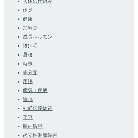
人体の仕組み
体臭
健康
加齢臭
成長ホルモン
抜け毛
昼寝
時事
未分類
用語
病気・疾病
睡眠
神経伝達物質
美容
腸内環境
起立性調節障害