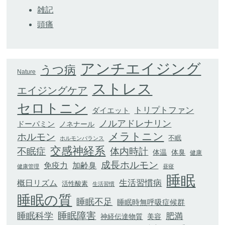
雑記
頭痛
アンチエイジング
うつ病
Nature
ストレス
エイジングケア
セロトニン
トリプトファン
ダイエット
ノルアドレナリン
ドーパミン
ノネナール
メラトニン
ホルモン
不眠
ホルモンバランス
交感神経系
不眠症
体内時計
体臭
体温
健康
成長ホルモン
加齢臭
免疫力
健康管理
昼寝
睡眠
生活習慣病
概日リズム
活性酸素
生活習慣
睡眠の質
睡眠不足
睡眠時無呼吸症候群
睡眠科学
睡眠障害
肥満
神経伝達物質
美容