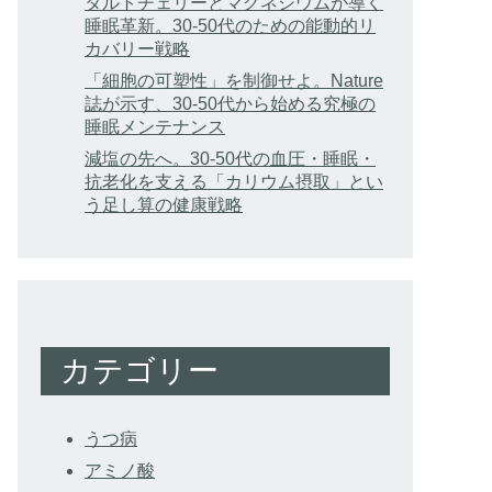
タルトチェリーとマグネシウムが導く
睡眠革新。30-50代のための能動的リ
カバリー戦略
「細胞の可塑性」を制御せよ。Nature
誌が示す、30-50代から始める究極の
睡眠メンテナンス
減塩の先へ。30-50代の血圧・睡眠・
抗老化を支える「カリウム摂取」とい
う足し算の健康戦略
カテゴリー
うつ病
アミノ酸