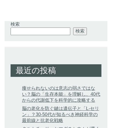
検索
検索
最近の投稿
痩せられないのは意志の弱さではな
い？脳の「生存本能」を理解し、40代
からの代謝低下を科学的に攻略する
脳の老化を防ぐ鍵は遺伝子と「L-セリ
ン」？30-50代が知るべき神経科学の
最前線と抗老化戦略