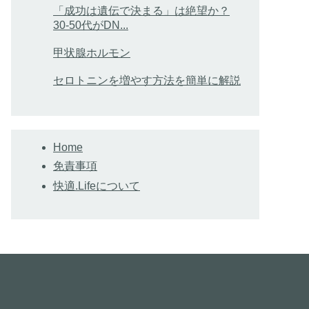
「成功は遺伝で決まる」は絶望か？
30-50代がDN...
甲状腺ホルモン
セロトニンを増やす方法を簡単に解説
Home
免責事項
快適.Lifeについて