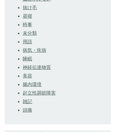
抜け毛
昼寝
時事
未分類
用語
病気・疾病
睡眠
神経伝達物質
美容
腸内環境
起立性調節障害
雑記
頭痛