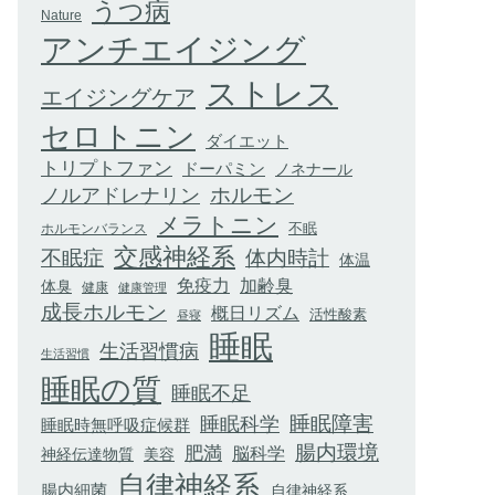
うつ病
Nature
アンチエイジング
ストレス
エイジングケア
セロトニン
ダイエット
トリプトファン
ドーパミン
ノネナール
ホルモン
ノルアドレナリン
メラトニン
不眠
ホルモンバランス
交感神経系
不眠症
体内時計
体温
加齢臭
免疫力
体臭
健康
健康管理
成長ホルモン
概日リズム
活性酸素
昼寝
睡眠
生活習慣病
生活習慣
睡眠の質
睡眠不足
睡眠科学
睡眠障害
睡眠時無呼吸症候群
腸内環境
肥満
脳科学
神経伝達物質
美容
自律神経系
腸内細菌
自律神経系