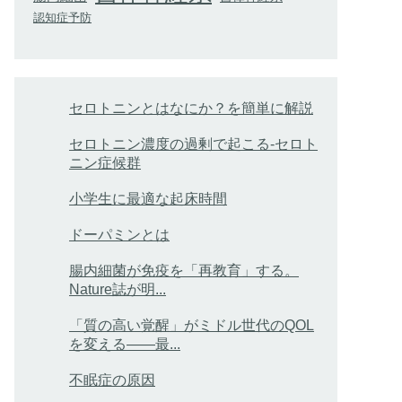
認知症予防
セロトニンとはなにか？を簡単に解説
セロトニン濃度の過剰で起こる-セロト
ニン症候群
小学生に最適な起床時間
ドーパミンとは
腸内細菌が免疫を「再教育」する。
Nature誌が明...
「質の高い覚醒」がミドル世代のQOL
を変える――最...
不眠症の原因