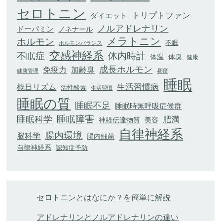
セロトニン
トリプトファン
ダイエット
ノルアドレナリン
ドーパミン
ノネナール
メラトニン
ホルモン
不眠
ホルモンバランス
交感神経系
不眠症
体内時計
体臭
体温
健康
成長ホルモン
加齢臭
免疫力
健康管理
昼寝
睡眠
生活習慣病
概日リズム
活性酸素
生活習慣
睡眠の質
睡眠不足
睡眠時無呼吸症候群
睡眠科学
睡眠障害
肥満
神経伝達物質
美容
自律神経系
腸内環境
脳科学
腸内細菌
自律神経系
認知症予防
セロトニンとはなにか？を簡単に解説
アドレナリンとノルアドレナリンの違い