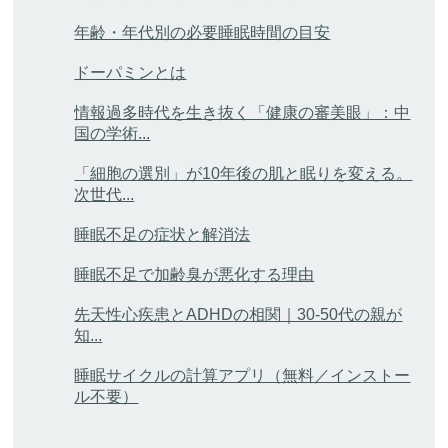
年齢・年代別の必要睡眠時間の目安
ドーパミンとは
情報過多時代を生き抜く「健康の審美眼」：中
国の学術...
「細胞の選別」が10年後の肌と眠りを変える。
次世代...
睡眠不足の症状と解消法
睡眠不足で加齢臭が悪化する理由
先天性心疾患とADHDの相関｜30-50代の親が
知...
睡眠サイクルの計算アプリ（無料／インストー
ル不要）