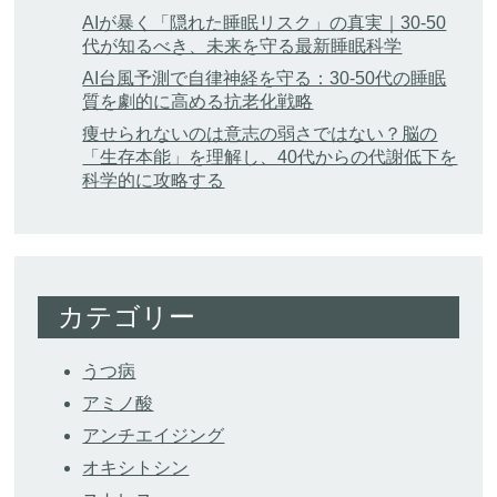
AIが暴く「隠れた睡眠リスク」の真実｜30-50
代が知るべき、未来を守る最新睡眠科学
AI台風予測で自律神経を守る：30-50代の睡眠
質を劇的に高める抗老化戦略
痩せられないのは意志の弱さではない？脳の
「生存本能」を理解し、40代からの代謝低下を
科学的に攻略する
カテゴリー
うつ病
アミノ酸
アンチエイジング
オキシトシン