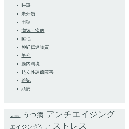
時事
未分類
用語
病気・疾病
睡眠
神経伝達物質
美容
腸内環境
起立性調節障害
雑記
頭痛
アンチエイジング
うつ病
Nature
ストレス
エイジングケア