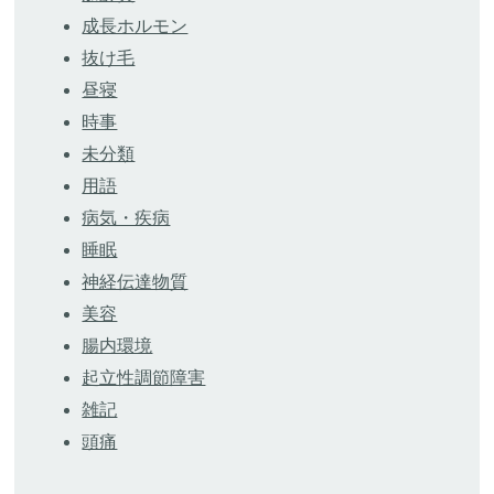
成長ホルモン
抜け毛
昼寝
時事
未分類
用語
病気・疾病
睡眠
神経伝達物質
美容
腸内環境
起立性調節障害
雑記
頭痛