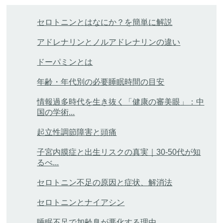
セロトニンとはなにか？を簡単に解説
アドレナリンとノルアドレナリンの違い
ドーパミンとは
年齢・年代別の必要睡眠時間の目安
情報過多時代を生き抜く「健康の審美眼」：中
国の学術...
起立性調節障害と頭痛
子宮内膜症と出生リスクの真実｜30-50代が知
るべ...
セロトニン不足の原因と症状、解消法
セロトニンとナイアシン
睡眠不足で加齢臭が悪化する理由