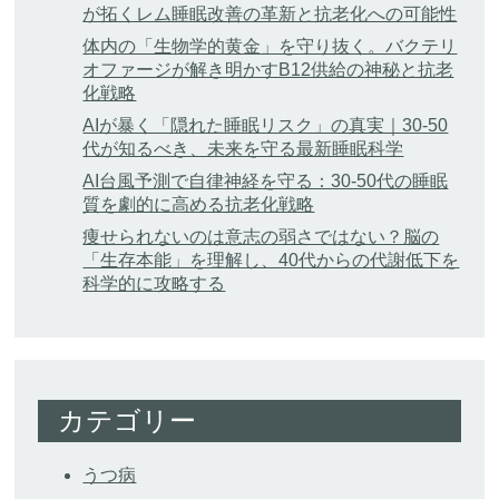
が拓くレム睡眠改善の革新と抗老化への可能性
体内の「生物学的黄金」を守り抜く。バクテリ
オファージが解き明かすB12供給の神秘と抗老
化戦略
AIが暴く「隠れた睡眠リスク」の真実｜30-50
代が知るべき、未来を守る最新睡眠科学
AI台風予測で自律神経を守る：30-50代の睡眠
質を劇的に高める抗老化戦略
痩せられないのは意志の弱さではない？脳の
「生存本能」を理解し、40代からの代謝低下を
科学的に攻略する
カテゴリー
うつ病