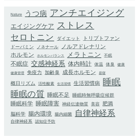
アンチエイジング
うつ病
Nature
ストレス
エイジングケア
セロトニン
トリプトファン
ダイエット
ノルアドレナリン
ドーパミン
ノネナール
メラトニン
ホルモン
不眠
ホルモンバランス
交感神経系
不眠症
体内時計
体臭
体温
健康
成長ホルモン
加齢臭
免疫力
健康管理
昼寝
睡眠
生活習慣病
概日リズム
活性酸素
生活習慣
睡眠の質
睡眠不足
睡眠時無呼吸症候群
睡眠科学
睡眠障害
肥満
神経伝達物質
美容
自律神経系
腸内環境
脳科学
腸内細菌
自律神経系
認知症予防