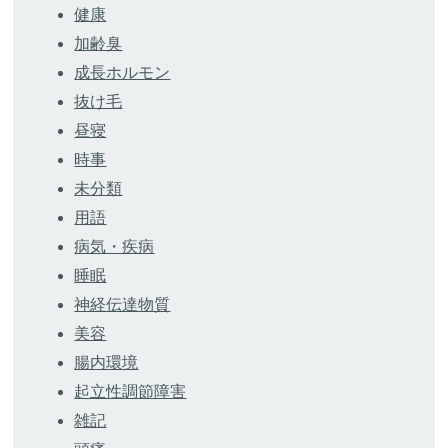
健康
加齢臭
成長ホルモン
抜け毛
昼寝
時事
未分類
用語
病気・疾病
睡眠
神経伝達物質
美容
腸内環境
起立性調節障害
雑記