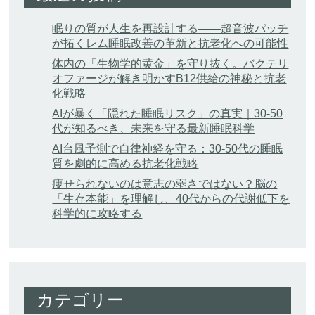
眠りの質が人生を再設計する——超音波パッチ
が拓くレム睡眠改善の革新と抗老化への可能性
体内の「生物学的黄金」を守り抜く。バクテリ
オファージが解き明かすB12供給の神秘と抗老
化戦略
AIが暴く「隠れた睡眠リスク」の真実｜30-50
代が知るべき、未来を守る最新睡眠科学
AI台風予測で自律神経を守る：30-50代の睡眠
質を劇的に高める抗老化戦略
痩せられないのは意志の弱さではない？脳の
「生存本能」を理解し、40代からの代謝低下を
科学的に攻略する
カテゴリー