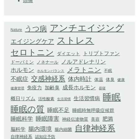
頭痛
アンチエイジング
うつ病
Nature
ストレス
エイジングケア
セロトニン
トリプトファン
ダイエット
ノルアドレナリン
ドーパミン
ノネナール
メラトニン
ホルモン
不眠
ホルモンバランス
交感神経系
不眠症
体内時計
体臭
体温
健康
成長ホルモン
加齢臭
免疫力
健康管理
昼寝
睡眠
生活習慣病
概日リズム
活性酸素
生活習慣
睡眠の質
睡眠不足
睡眠時無呼吸症候群
睡眠科学
睡眠障害
肥満
神経伝達物質
美容
自律神経系
腸内環境
脳科学
腸内細菌
自律神経系
認知症予防