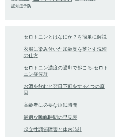
認知症予防
セロトニンとはなにか？を簡単に解説
衣服に染み付いた加齢臭を落とす洗濯
の仕方
セロトニン濃度の過剰で起こる-セロト
ニン症候群
お酒を飲むと翌日下痢をする4つの原
因
高齢者に必要な睡眠時間
最適な睡眠時間の早見表
起立性調節障害と体内時計