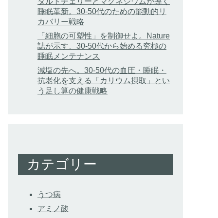
タルトチェリーとマグネシウムが導く
睡眠革新。30-50代のための能動的リ
カバリー戦略
「細胞の可塑性」を制御せよ。Nature
誌が示す、30-50代から始める究極の
睡眠メンテナンス
減塩の先へ。30-50代の血圧・睡眠・
抗老化を支える「カリウム摂取」とい
う足し算の健康戦略
カテゴリー
うつ病
アミノ酸