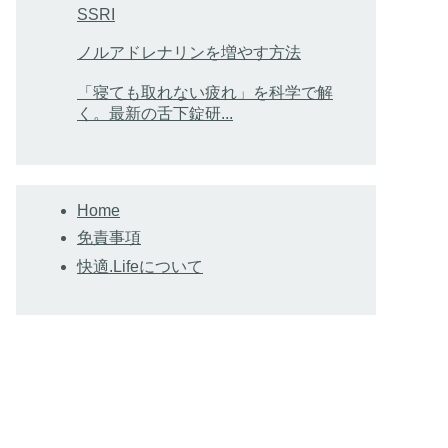
SSRI
ノルアドレナリンを増やす方法
「寝ても取れない疲れ」を科学で解
く。最新の舌下錠研...
Home
免責事項
快適.Lifeについて