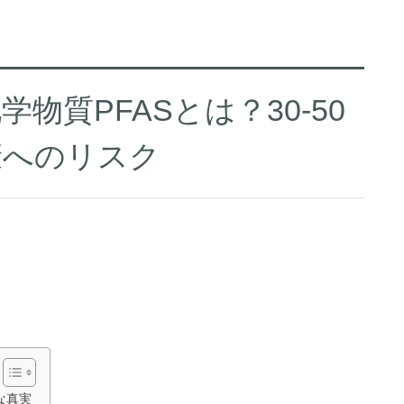
物質PFASとは？30-50
康へのリスク
な真実