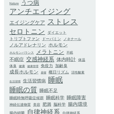
うつ病
Nature
アンチエイジング
ストレス
エイジングケア
セロトニン
ダイエット
トリプトファン
ドーパミン
ノネナール
ホルモン
ノルアドレナリン
メラトニン
不眠
ホルモンバランス
交感神経系
不眠症
体内時計
体温
加齢臭
免疫力
体臭
健康
健康管理
成長ホルモン
概日リズム
活性酸素
昼寝
睡眠
生活習慣病
生活習慣
睡眠の質
睡眠不足
睡眠科学
睡眠障害
睡眠時無呼吸症候群
腸内環境
肥満
脳科学
神経伝達物質
美容
自律神経系
腸内細菌
自律神経系