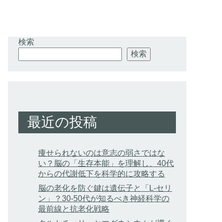
検索
検索
最近の投稿
痩せられないのは意志の弱さではな
い？脳の「生存本能」を理解し、40代
からの代謝低下を科学的に攻略する
脳の老化を防ぐ鍵は遺伝子と「L-セリ
ン」？30-50代が知るべき神経科学の
最前線と抗老化戦略