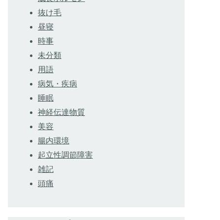
抜け毛
昼寝
時事
未分類
用語
病気・疾病
睡眠
神経伝達物質
美容
腸内環境
起立性調節障害
雑記
頭痛