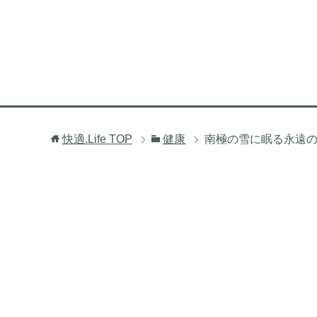
快適.Life
TOP
健康
南極の雪に眠る永遠の