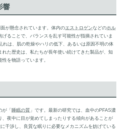
影響
側面が懸念されています。体内の
エストロゲン
などの
ホル
妨げることで、バランスを乱す可能性が指摘されていま
の乱れは、肌の乾燥やハリの低下、あるいは原因不明の体
まれた歴史は、私たちが長年使い続けてきた製品が、知
能性を物語っています。
のが「
睡眠の質
」です。最新の研究では、血中のPFAS濃
り、夜中に目が覚めてしまったりする傾向があることが
能に干渉し、良質な眠りに必要なメカニズムを妨げている