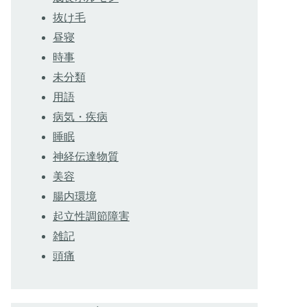
抜け毛
昼寝
時事
未分類
用語
病気・疾病
睡眠
神経伝達物質
美容
腸内環境
起立性調節障害
雑記
頭痛