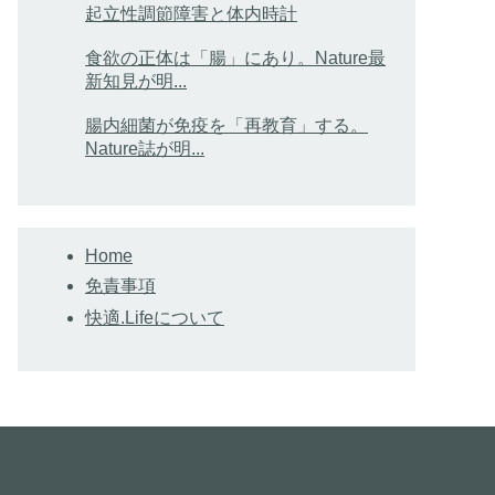
起立性調節障害と体内時計
食欲の正体は「腸」にあり。Nature最
新知見が明...
腸内細菌が免疫を「再教育」する。
Nature誌が明...
Home
免責事項
快適.Lifeについて