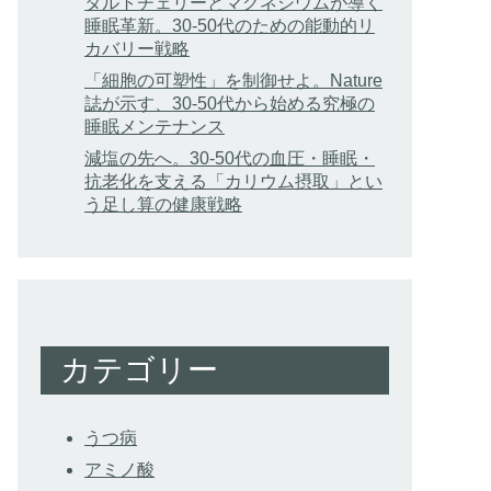
タルトチェリーとマグネシウムが導く
睡眠革新。30-50代のための能動的リ
カバリー戦略
「細胞の可塑性」を制御せよ。Nature
誌が示す、30-50代から始める究極の
睡眠メンテナンス
減塩の先へ。30-50代の血圧・睡眠・
抗老化を支える「カリウム摂取」とい
う足し算の健康戦略
カテゴリー
うつ病
アミノ酸