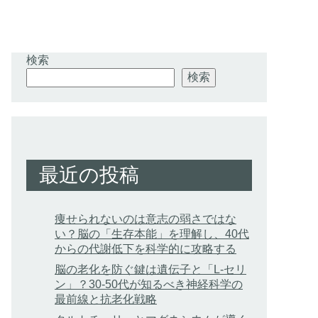
検索
検索
最近の投稿
痩せられないのは意志の弱さではな
い？脳の「生存本能」を理解し、40代
からの代謝低下を科学的に攻略する
脳の老化を防ぐ鍵は遺伝子と「L-セリ
ン」？30-50代が知るべき神経科学の
最前線と抗老化戦略