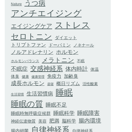
うつ病
Nature
アンチエイジング
ストレス
エイジングケア
セロトニン
ダイエット
トリプトファン
ドーパミン
ノネナール
ホルモン
ノルアドレナリン
メラトニン
不眠
ホルモンバランス
交感神経系
不眠症
体内時計
体温
加齢臭
免疫力
体臭
健康
健康管理
成長ホルモン
概日リズム
活性酸素
昼寝
睡眠
生活習慣病
生活習慣
睡眠の質
睡眠不足
睡眠科学
睡眠障害
睡眠時無呼吸症候群
腸内環境
肥満
脳科学
神経伝達物質
美容
自律神経系
腸内細菌
自律神経系