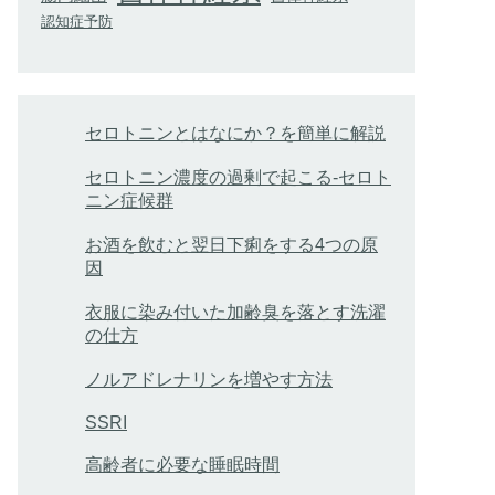
認知症予防
セロトニンとはなにか？を簡単に解説
セロトニン濃度の過剰で起こる-セロト
ニン症候群
お酒を飲むと翌日下痢をする4つの原
因
衣服に染み付いた加齢臭を落とす洗濯
の仕方
ノルアドレナリンを増やす方法
SSRI
高齢者に必要な睡眠時間