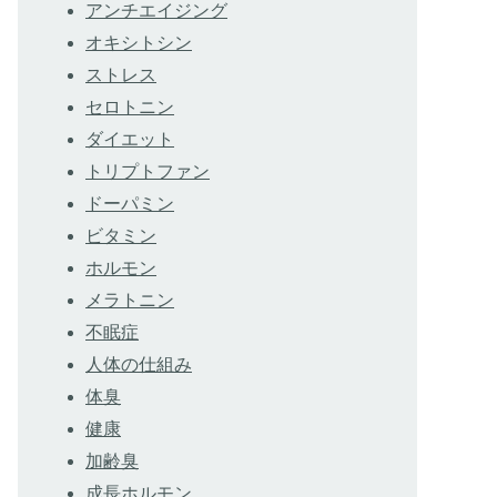
アンチエイジング
オキシトシン
ストレス
セロトニン
ダイエット
トリプトファン
ドーパミン
ビタミン
ホルモン
メラトニン
不眠症
人体の仕組み
体臭
健康
加齢臭
成長ホルモン