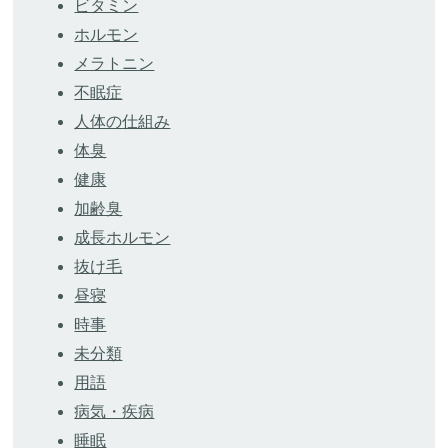
ビタミン
ホルモン
メラトニン
不眠症
人体の仕組み
体臭
健康
加齢臭
成長ホルモン
抜け毛
昼寝
時事
未分類
用語
病気・疾病
睡眠