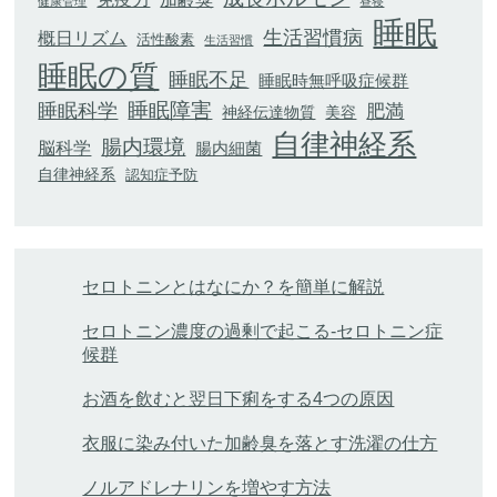
健康管理
昼寝
睡眠
生活習慣病
概日リズム
活性酸素
生活習慣
睡眠の質
睡眠不足
睡眠時無呼吸症候群
睡眠科学
睡眠障害
肥満
神経伝達物質
美容
自律神経系
腸内環境
脳科学
腸内細菌
自律神経系
認知症予防
セロトニンとはなにか？を簡単に解説
セロトニン濃度の過剰で起こる-セロトニン症
候群
お酒を飲むと翌日下痢をする4つの原因
衣服に染み付いた加齢臭を落とす洗濯の仕方
ノルアドレナリンを増やす方法