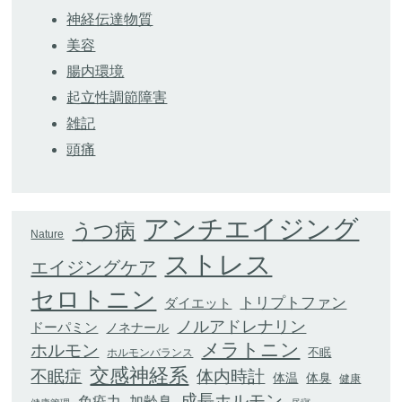
神経伝達物質
美容
腸内環境
起立性調節障害
雑記
頭痛
アンチエイジング
うつ病
Nature
ストレス
エイジングケア
セロトニン
トリプトファン
ダイエット
ノルアドレナリン
ドーパミン
ノネナール
メラトニン
ホルモン
不眠
ホルモンバランス
交感神経系
不眠症
体内時計
体臭
体温
健康
成長ホルモン
加齢臭
免疫力