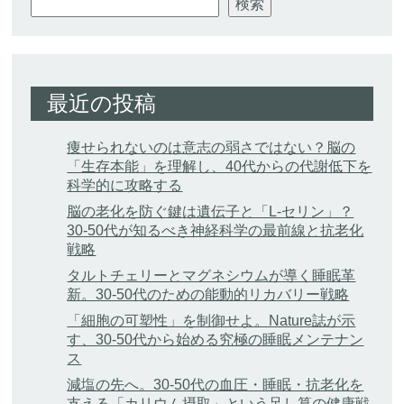
検索
最近の投稿
痩せられないのは意志の弱さではない？脳の
「生存本能」を理解し、40代からの代謝低下を
科学的に攻略する
脳の老化を防ぐ鍵は遺伝子と「L-セリン」？
30-50代が知るべき神経科学の最前線と抗老化
戦略
タルトチェリーとマグネシウムが導く睡眠革
新。30-50代のための能動的リカバリー戦略
「細胞の可塑性」を制御せよ。Nature誌が示
す、30-50代から始める究極の睡眠メンテナン
ス
減塩の先へ。30-50代の血圧・睡眠・抗老化を
支える「カリウム摂取」という足し算の健康戦