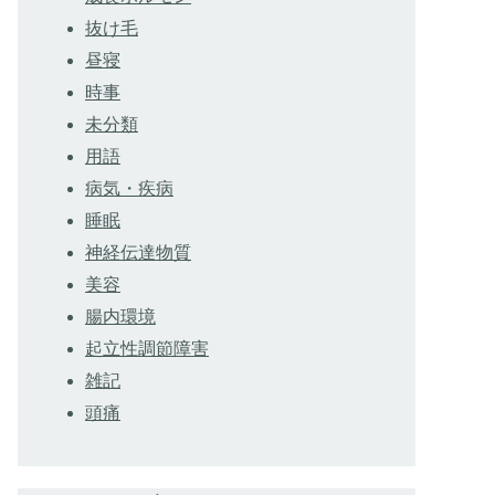
抜け毛
昼寝
時事
未分類
用語
病気・疾病
睡眠
神経伝達物質
美容
腸内環境
起立性調節障害
雑記
頭痛