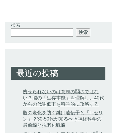
検索
検索
最近の投稿
痩せられないのは意志の弱さではな
い？脳の「生存本能」を理解し、40代
からの代謝低下を科学的に攻略する
脳の老化を防ぐ鍵は遺伝子と「L-セリ
ン」？30-50代が知るべき神経科学の
最前線と抗老化戦略