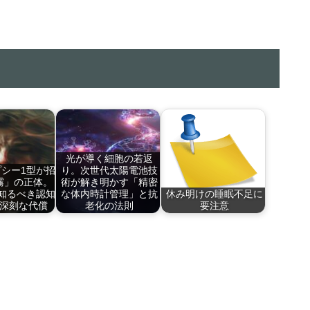
光が導く細胞の若返
シー1型が招
り。次世代太陽電池技
霧」の正体。
術が解き明かす「精密
が知るべき認知
な体内時計管理」と抗
休み明けの睡眠不足に
深刻な代償
老化の法則
要注意
気以上に深
『Nature』掲載…
正月休みも終わり、
皆…