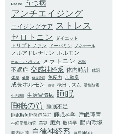
うつ病
Nature
アンチエイジング
ストレス
エイジングケア
セロトニン
ダイエット
トリプトファン
ドーパミン
ノネナール
ホルモン
ノルアドレナリン
メラトニン
不眠
ホルモンバランス
交感神経系
不眠症
体内時計
体温
加齢臭
免疫力
体臭
健康
健康管理
成長ホルモン
概日リズム
活性酸素
昼寝
睡眠
生活習慣病
生活習慣
睡眠の質
睡眠不足
睡眠科学
睡眠障害
睡眠時無呼吸症候群
腸内環境
肥満
脳科学
神経伝達物質
美容
自律神経系
腸内細菌
自律神経系