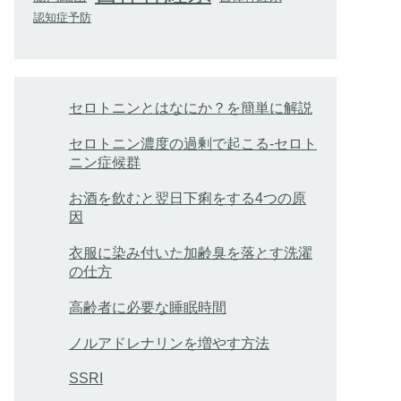
認知症予防
セロトニンとはなにか？を簡単に解説
セロトニン濃度の過剰で起こる-セロト
ニン症候群
お酒を飲むと翌日下痢をする4つの原
因
衣服に染み付いた加齢臭を落とす洗濯
の仕方
高齢者に必要な睡眠時間
ノルアドレナリンを増やす方法
SSRI