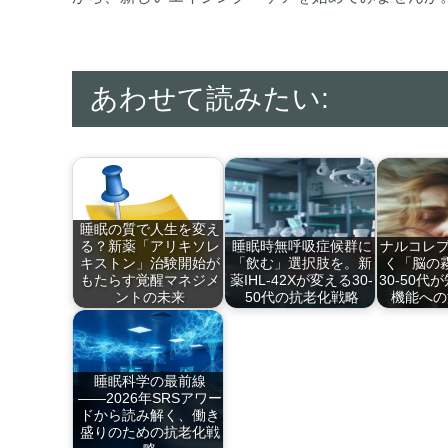
あわせて読みたい:
睡眠の質で人生を変え
る？新薬「アリキソレ
睡眠時無呼吸症候群に
ナルコレプ
キストン」治験開始が
「飲む」選択肢を。新
く「脳の
もたらす覚醒マネジメ
薬IHL-42Xが変える30-
30-50代
ントの未来
50代の抗老化戦略
機能への
30代から50代にこ…
睡眠時無呼吸症候群
日中の眠
（…
刻…
睡眠科学の最前線
――2026年SRSアワー
ドから読み解く、働き
盛りのための抗老化戦