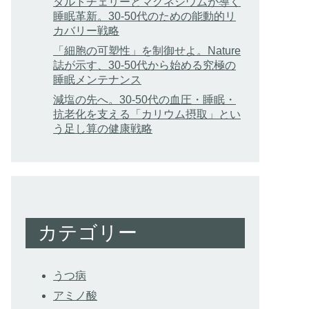
タルトチェリーとマグネシウムが導く
睡眠革新。30-50代のための能動的リ
カバリー戦略
「細胞の可塑性」を制御せよ。Nature
誌が示す、30-50代から始める究極の
睡眠メンテナンス
減塩の先へ。30-50代の血圧・睡眠・
抗老化を支える「カリウム摂取」とい
う足し算の健康戦略
カテゴリー
うつ病
アミノ酸