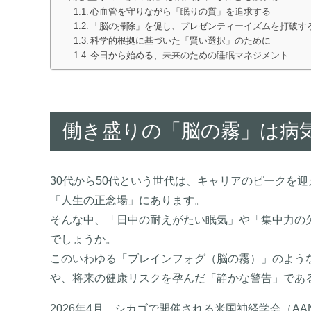
心血管を守りながら「眠りの質」を追求する
「脳の掃除」を促し、プレゼンティーイズムを打破す
科学的根拠に基づいた「賢い選択」のために
今日から始める、未来のための睡眠マネジメント
働き盛りの「脳の霧」は病
30代から50代という世代は、キャリアのピークを
「人生の正念場」にあります。
そんな中、「日中の耐えがたい眠気」や「集中力の
でしょうか。
このいわゆる「ブレインフォグ（脳の霧）」のよう
や、将来の健康リスクを孕んだ「静かな警告」であ
2026年4月、シカゴで開催される米国神経学会（A