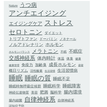
うつ病
Nature
アンチエイジング
ストレス
エイジングケア
セロトニン
ダイエット
トリプトファン
ドーパミン
ノネナール
ホルモン
ノルアドレナリン
メラトニン
不眠症
不眠
ホルモンバランス
交感神経系
体内時計
体臭
体温
健康
成長ホルモン
加齢臭
免疫力
健康管理
昼寝
生活習慣病
概日リズム
活性酸素
生活習慣
睡眠
睡眠の質
睡眠不足
睡眠科学
睡眠障害
睡眠時無呼吸症候群
腸内環境
肥満
脳科学
神経伝達物質
美容
自律神経系
腸内細菌
自律神経系
認知症予防