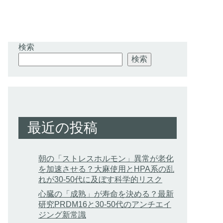
検索
検索
最近の投稿
朝の「ストレスホルモン」異常が老化
を加速させる？大麻使用とHPA系の乱
れが30-50代に及ぼす科学的リスク
心臓の「成熟」が寿命を決める？最新
研究PRDM16と30-50代のアンチエイ
ジング新常識