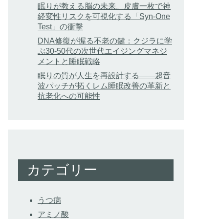
眠りが教える脳の未来。皮膚一枚で神
経変性リスクを可視化する「Syn-One
Test」の衝撃
DNA修復が握る不老の鍵：クジラに学
ぶ30-50代の次世代エイジングマネジ
メントと睡眠戦略
眠りの質が人生を再設計する——超音
波パッチが拓くレム睡眠改善の革新と
抗老化への可能性
カテゴリー
うつ病
アミノ酸