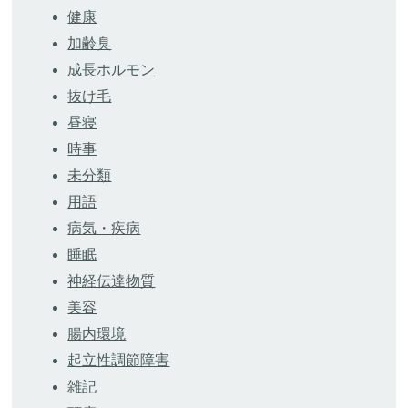
健康
加齢臭
成長ホルモン
抜け毛
昼寝
時事
未分類
用語
病気・疾病
睡眠
神経伝達物質
美容
腸内環境
起立性調節障害
雑記