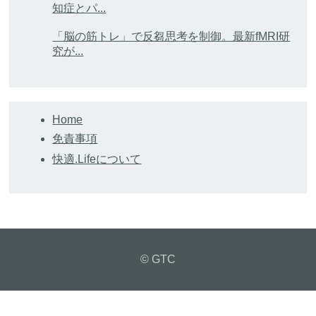
知症とパ...
「脳の筋トレ」で反芻思考を制御。最新fMRI研
究が...
Home
免責事項
快適.Lifeについて
© GTC