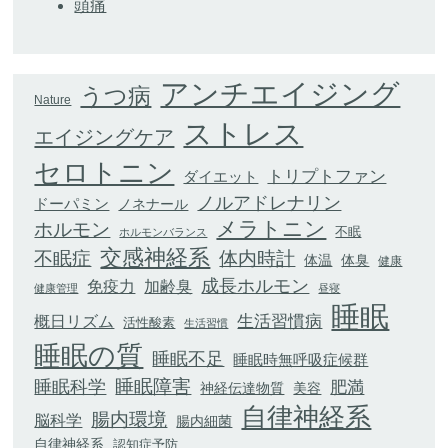
頭痛
アンチエイジング
うつ病
Nature
ストレス
エイジングケア
セロトニン
トリプトファン
ダイエット
ノルアドレナリン
ドーパミン
ノネナール
メラトニン
ホルモン
不眠
ホルモンバランス
交感神経系
不眠症
体内時計
体臭
体温
健康
成長ホルモン
加齢臭
免疫力
健康管理
昼寝
睡眠
生活習慣病
概日リズム
活性酸素
生活習慣
睡眠の質
睡眠不足
睡眠時無呼吸症候群
睡眠科学
睡眠障害
肥満
神経伝達物質
美容
自律神経系
腸内環境
脳科学
腸内細菌
自律神経系
認知症予防