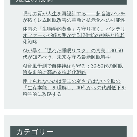
眠りの質が人生を再設計する——超音波パッチ
が拓くレム睡眠改善の革新と抗老化への可能性
体内の「生物学的黄金」を守り抜く。バクテリ
オファージが解き明かすB12供給の神秘と抗老
化戦略
AIが暴く「隠れた睡眠リスク」の真実｜30-50
代が知るべき、未来を守る最新睡眠科学
AI台風予測で自律神経を守る：30-50代の睡眠
質を劇的に高める抗老化戦略
痩せられないのは意志の弱さではない？脳の
「生存本能」を理解し、40代からの代謝低下を
科学的に攻略する
カテゴリー