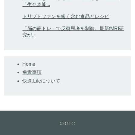
「生存本能...
トリプトファンを多く含む食品とレシピ
「脳の筋トレ」で反芻思考を制御。最新fMRI研
究が...
Home
免責事項
快適.Lifeについて
© GTC