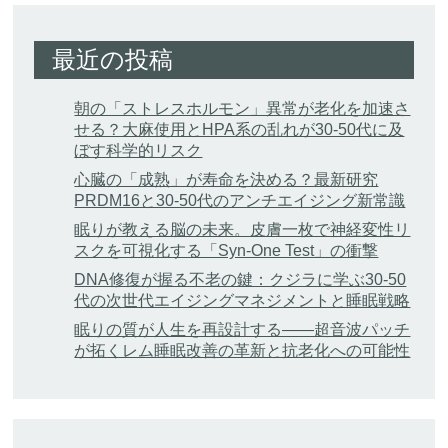
最近の投稿
朝の「ストレスホルモン」異常が老化を加速さ
せる？大麻使用とHPA系の乱れが30-50代に及
ぼす科学的リスク
心臓の「成熟」が寿命を決める？最新研究
PRDM16と30-50代のアンチエイジング新常識
眠りが教える脳の未来。皮膚一枚で神経変性リ
スクを可視化する「Syn-One Test」の衝撃
DNA修復が握る不老の鍵：クジラに学ぶ30-50
代の次世代エイジングマネジメントと睡眠戦略
眠りの質が人生を再設計する——超音波パッチ
が拓くレム睡眠改善の革新と抗老化への可能性