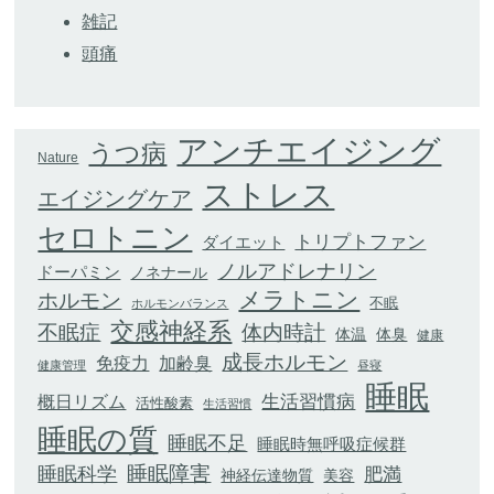
雑記
頭痛
アンチエイジング
うつ病
Nature
ストレス
エイジングケア
セロトニン
トリプトファン
ダイエット
ノルアドレナリン
ドーパミン
ノネナール
メラトニン
ホルモン
不眠
ホルモンバランス
交感神経系
不眠症
体内時計
体臭
体温
健康
成長ホルモン
加齢臭
免疫力
健康管理
昼寝
睡眠
生活習慣病
概日リズム
活性酸素
生活習慣
睡眠の質
睡眠不足
睡眠時無呼吸症候群
睡眠科学
睡眠障害
肥満
神経伝達物質
美容