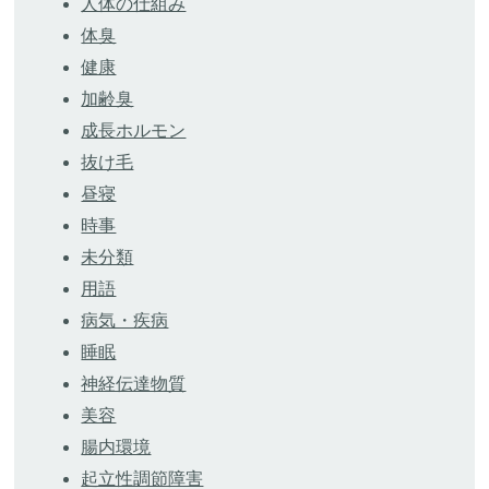
人体の仕組み
体臭
健康
加齢臭
成長ホルモン
抜け毛
昼寝
時事
未分類
用語
病気・疾病
睡眠
神経伝達物質
美容
腸内環境
起立性調節障害