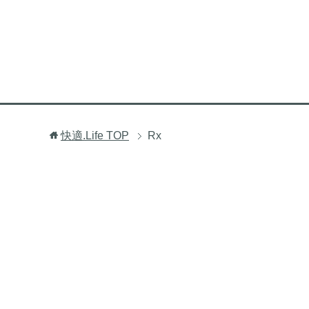
快適.Life
TOP
Rx