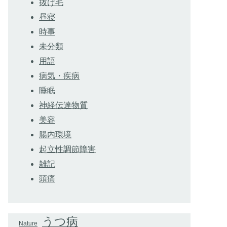
抜け毛
昼寝
時事
未分類
用語
病気・疾病
睡眠
神経伝達物質
美容
腸内環境
起立性調節障害
雑記
頭痛
うつ病
Nature