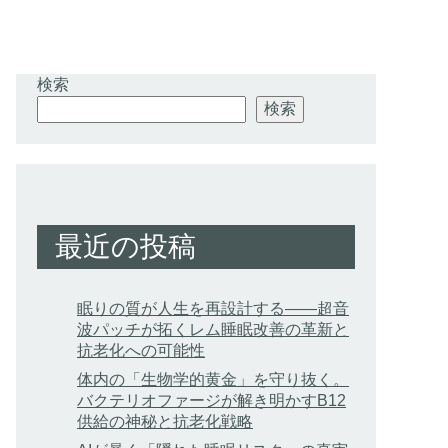
検索
検索
最近の投稿
眠りの質が人生を再設計する——超音
波パッチが拓くレム睡眠改善の革新と
抗老化への可能性
体内の「生物学的黄金」を守り抜く。
バクテリオファージが解き明かすB12
供給の神秘と抗老化戦略