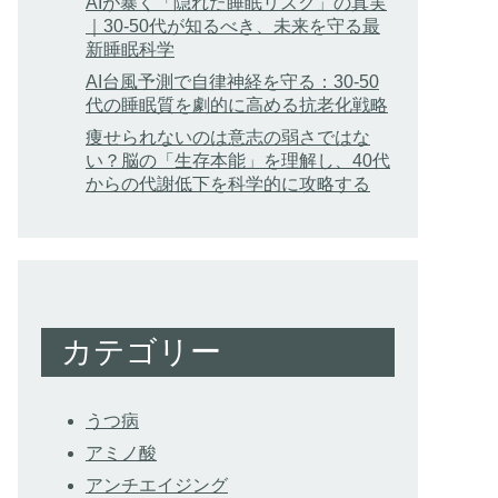
AIが暴く「隠れた睡眠リスク」の真実
｜30-50代が知るべき、未来を守る最
新睡眠科学
AI台風予測で自律神経を守る：30-50
代の睡眠質を劇的に高める抗老化戦略
痩せられないのは意志の弱さではな
い？脳の「生存本能」を理解し、40代
からの代謝低下を科学的に攻略する
カテゴリー
うつ病
アミノ酸
アンチエイジング