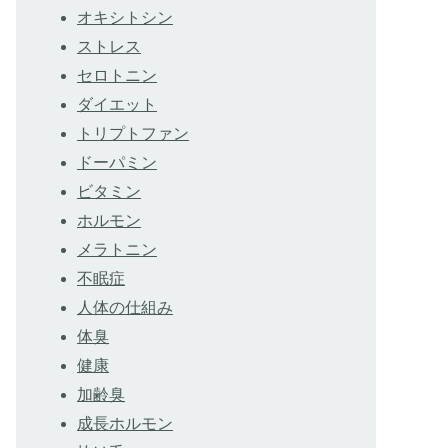
オキシトシン
ストレス
セロトニン
ダイエット
トリプトファン
ドーパミン
ビタミン
ホルモン
メラトニン
不眠症
人体の仕組み
体臭
健康
加齢臭
成長ホルモン