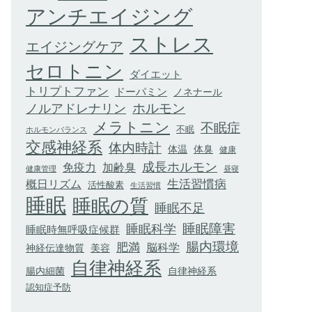
アンチエイジング
ストレス
エイジングケア
セロトニン
ダイエット
トリプトファン
ドーパミン
ノネナール
ホルモン
ノルアドレナリン
メラトニン
不眠症
不眠
ホルモンバランス
交感神経系
体内時計
体臭
体温
健康
成長ホルモン
加齢臭
免疫力
健康管理
昼寝
生活習慣病
概日リズム
活性酸素
生活習慣
睡眠
睡眠の質
睡眠不足
睡眠科学
睡眠障害
睡眠時無呼吸症候群
腸内環境
肥満
脳科学
神経伝達物質
美容
自律神経系
腸内細菌
自律神経系
認知症予防