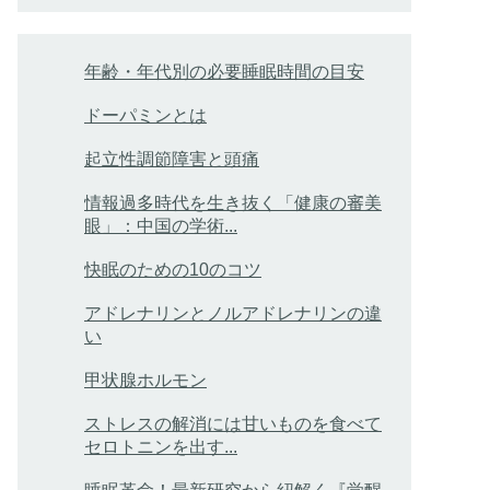
年齢・年代別の必要睡眠時間の目安
ドーパミンとは
起立性調節障害と頭痛
情報過多時代を生き抜く「健康の審美
眼」：中国の学術...
快眠のための10のコツ
アドレナリンとノルアドレナリンの違
い
甲状腺ホルモン
ストレスの解消には甘いものを食べて
セロトニンを出す...