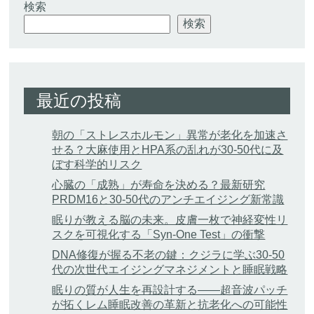
検索
検索
最近の投稿
朝の「ストレスホルモン」異常が老化を加速さ
せる？大麻使用とHPA系の乱れが30-50代に及
ぼす科学的リスク
心臓の「成熟」が寿命を決める？最新研究
PRDM16と30-50代のアンチエイジング新常識
眠りが教える脳の未来。皮膚一枚で神経変性リ
スクを可視化する「Syn-One Test」の衝撃
DNA修復が握る不老の鍵：クジラに学ぶ30-50
代の次世代エイジングマネジメントと睡眠戦略
眠りの質が人生を再設計する——超音波パッチ
が拓くレム睡眠改善の革新と抗老化への可能性