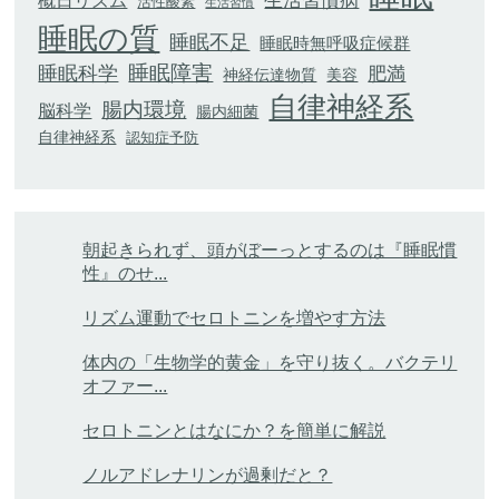
生活習慣病
概日リズム
活性酸素
生活習慣
睡眠の質
睡眠不足
睡眠時無呼吸症候群
睡眠科学
睡眠障害
肥満
神経伝達物質
美容
自律神経系
腸内環境
脳科学
腸内細菌
自律神経系
認知症予防
朝起きられず、頭がぼーっとするのは『睡眠慣
性』のせ...
リズム運動でセロトニンを増やす方法
体内の「生物学的黄金」を守り抜く。バクテリ
オファー...
セロトニンとはなにか？を簡単に解説
ノルアドレナリンが過剰だと？