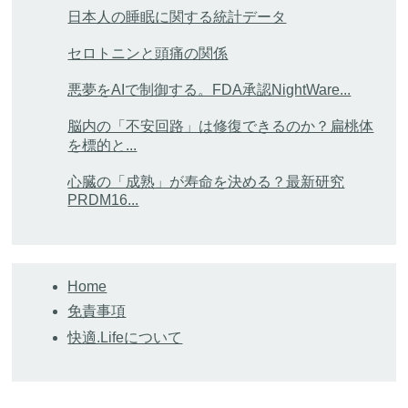
日本人の睡眠に関する統計データ
セロトニンと頭痛の関係
悪夢をAIで制御する。FDA承認NightWare...
脳内の「不安回路」は修復できるのか？扁桃体
を標的と...
心臓の「成熟」が寿命を決める？最新研究
PRDM16...
Home
免責事項
快適.Lifeについて