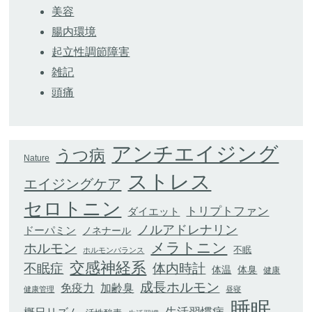
美容
腸内環境
起立性調節障害
雑記
頭痛
アンチエイジング
うつ病
Nature
ストレス
エイジングケア
セロトニン
トリプトファン
ダイエット
ノルアドレナリン
ドーパミン
ノネナール
メラトニン
ホルモン
不眠
ホルモンバランス
交感神経系
不眠症
体内時計
体臭
体温
健康
成長ホルモン
加齢臭
免疫力
健康管理
昼寝
睡眠