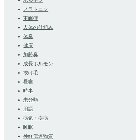
ホルモン
メラトニン
不眠症
人体の仕組み
体臭
健康
加齢臭
成長ホルモン
抜け毛
昼寝
時事
未分類
用語
病気・疾病
睡眠
神経伝達物質