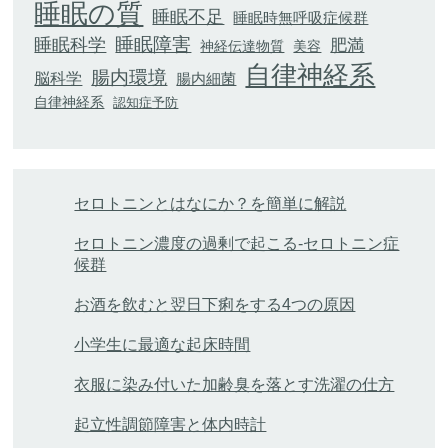
睡眠の質
睡眠不足
睡眠時無呼吸症候群
睡眠科学
睡眠障害
肥満
神経伝達物質
美容
自律神経系
腸内環境
脳科学
腸内細菌
自律神経系
認知症予防
セロトニンとはなにか？を簡単に解説
セロトニン濃度の過剰で起こる-セロトニン症
候群
お酒を飲むと翌日下痢をする4つの原因
小学生に最適な起床時間
衣服に染み付いた加齢臭を落とす洗濯の仕方
起立性調節障害と体内時計