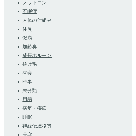
メラトニン
不眠症
人体の仕組み
体臭
健康
加齢臭
成長ホルモン
抜け毛
昼寝
時事
未分類
用語
病気・疾病
睡眠
神経伝達物質
美容