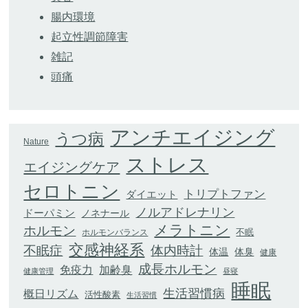
腸内環境
起立性調節障害
雑記
頭痛
アンチエイジング
うつ病
Nature
ストレス
エイジングケア
セロトニン
トリプトファン
ダイエット
ノルアドレナリン
ドーパミン
ノネナール
メラトニン
ホルモン
不眠
ホルモンバランス
交感神経系
不眠症
体内時計
体臭
体温
健康
成長ホルモン
加齢臭
免疫力
健康管理
昼寝
睡眠
生活習慣病
概日リズム
活性酸素
生活習慣