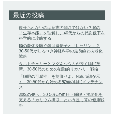
最近の投稿
痩せられないのは意志の弱さではない？脳の
「生存本能」を理解し、40代からの代謝低下を
科学的に攻略する
脳の老化を防ぐ鍵は遺伝子と「L-セリン」？
30-50代が知るべき神経科学の最前線と抗老化
戦略
タルトチェリーとマグネシウムが導く睡眠革
新。30-50代のための能動的リカバリー戦略
「細胞の可塑性」を制御せよ。Nature誌が示
す、30-50代から始める究極の睡眠メンテナン
ス
減塩の先へ。30-50代の血圧・睡眠・抗老化を
支える「カリウム摂取」という足し算の健康戦
略