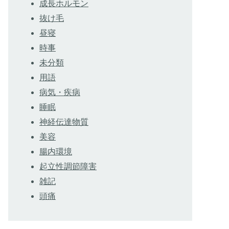
成長ホルモン
抜け毛
昼寝
時事
未分類
用語
病気・疾病
睡眠
神経伝達物質
美容
腸内環境
起立性調節障害
雑記
頭痛