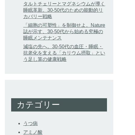
タルトチェリーとマグネシウムが導く
睡眠革新。30-50代のための能動的リ
カバリー戦略
「細胞の可塑性」を制御せよ。Nature
誌が示す、30-50代から始める究極の
睡眠メンテナンス
減塩の先へ。30-50代の血圧・睡眠・
抗老化を支える「カリウム摂取」とい
う足し算の健康戦略
カテゴリー
うつ病
アミノ酸