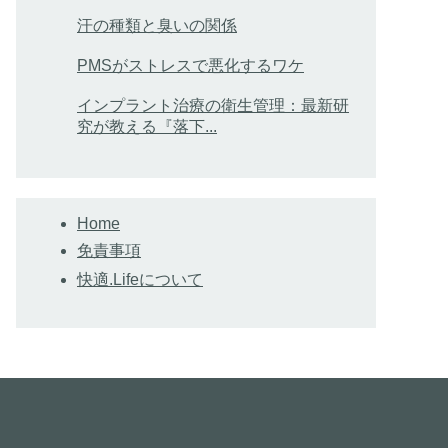
汗の種類と臭いの関係
PMSがストレスで悪化するワケ
インプラント治療の衛生管理：最新研
究が教える『落下...
Home
免責事項
快適.Lifeについて