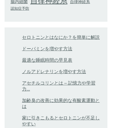
自律神経系
腸内細菌
自律神経系
認知症予防
セロトニンとはなにか？を簡単に解説
ドーパミンを増やす方法
最適な睡眠時間の早見表
ノルアドレナリンを増やす方法
アセチルコリンとは – 記憶力や学習
力...
加齢臭の改善に効果的な有酸素運動と
は
家に引きこもるとセロトニンが不足し
やすい