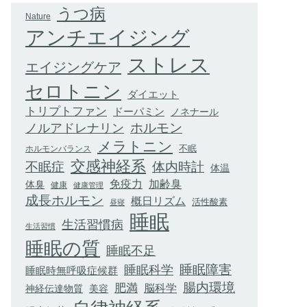
うつ病
Nature
アンチエイジング
ストレス
エイジングケア
セロトニン
ダイエット
トリプトファン
ドーパミン
ノネナール
ホルモン
ノルアドレナリン
メラトニン
不眠
ホルモンバランス
交感神経系
不眠症
体内時計
体温
加齢臭
免疫力
体臭
健康
健康管理
成長ホルモン
概日リズム
活性酸素
昼寝
睡眠
生活習慣病
生活習慣
睡眠の質
睡眠不足
睡眠科学
睡眠障害
睡眠時無呼吸症候群
腸内環境
肥満
脳科学
神経伝達物質
美容