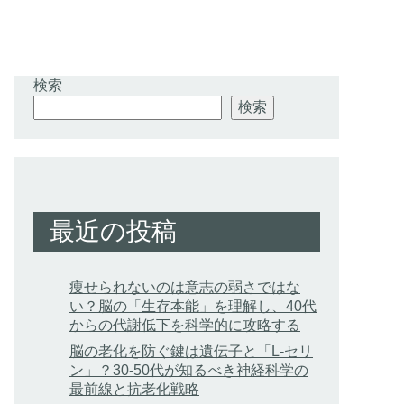
検索
検索
最近の投稿
痩せられないのは意志の弱さではな
い？脳の「生存本能」を理解し、40代
からの代謝低下を科学的に攻略する
脳の老化を防ぐ鍵は遺伝子と「L-セリ
ン」？30-50代が知るべき神経科学の
最前線と抗老化戦略