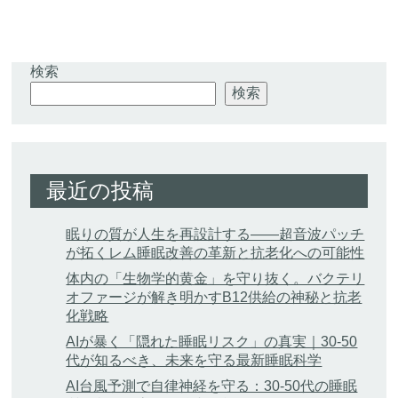
検索
検索
最近の投稿
眠りの質が人生を再設計する——超音波パッチ
が拓くレム睡眠改善の革新と抗老化への可能性
体内の「生物学的黄金」を守り抜く。バクテリ
オファージが解き明かすB12供給の神秘と抗老
化戦略
AIが暴く「隠れた睡眠リスク」の真実｜30-50
代が知るべき、未来を守る最新睡眠科学
AI台風予測で自律神経を守る：30-50代の睡眠