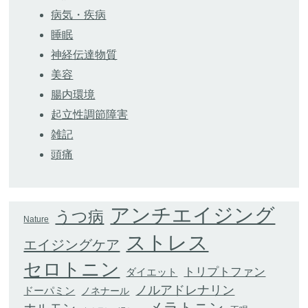
病気・疾病
睡眠
神経伝達物質
美容
腸内環境
起立性調節障害
雑記
頭痛
アンチエイジング
うつ病
Nature
ストレス
エイジングケア
セロトニン
トリプトファン
ダイエット
ノルアドレナリン
ドーパミン
ノネナール
メラトニン