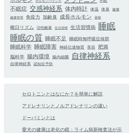
ホルモン
不眠
ホルモンバランス
交感神経系
不眠症
体内時計
体臭
体温
健康
成長ホルモン
加齢臭
免疫力
健康管理
昼寝
睡眠
生活習慣病
概日リズム
活性酸素
生活習慣
睡眠の質
睡眠不足
睡眠時無呼吸症候群
睡眠科学
睡眠障害
肥満
神経伝達物質
美容
自律神経系
腸内環境
脳科学
腸内細菌
自律神経系
認知症予防
セロトニンとはなにか？を簡単に解説
アドレナリンとノルアドレナリンの違い
ドーパミンとは
愛犬の健康は老化の鏡：ライム病新検査法が示