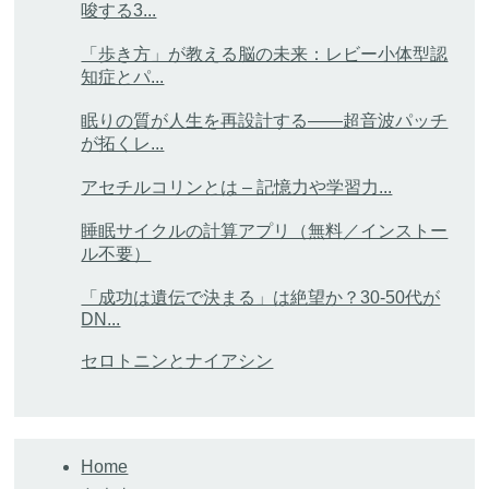
唆する3...
「歩き方」が教える脳の未来：レビー小体型認
知症とパ...
眠りの質が人生を再設計する——超音波パッチ
が拓くレ...
アセチルコリンとは – 記憶力や学習力...
睡眠サイクルの計算アプリ（無料／インストー
ル不要）
「成功は遺伝で決まる」は絶望か？30-50代が
DN...
セロトニンとナイアシン
Home