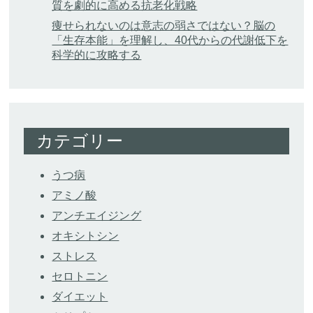
質を劇的に高める抗老化戦略
痩せられないのは意志の弱さではない？脳の
「生存本能」を理解し、40代からの代謝低下を
科学的に攻略する
カテゴリー
うつ病
アミノ酸
アンチエイジング
オキシトシン
ストレス
セロトニン
ダイエット