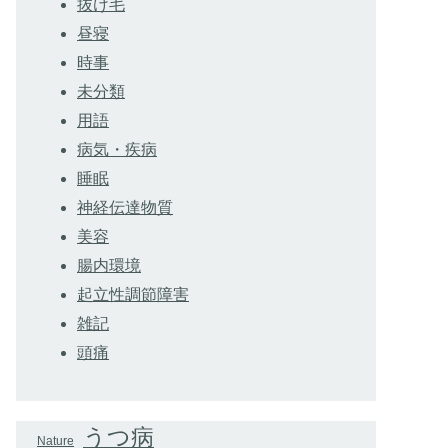
抜け毛
昼寝
時事
未分類
用語
病気・疾病
睡眠
神経伝達物質
美容
腸内環境
起立性調節障害
雑記
頭痛
うつ病
Nature