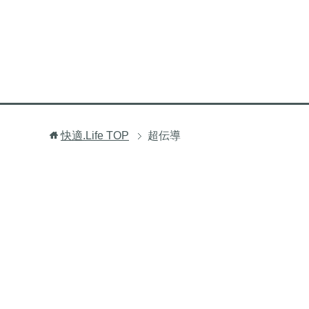
快適.Life
TOP
超伝導