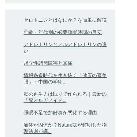
セロトニンとはなにか？を簡単に解説
年齢・年代別の必要睡眠時間の目安
アドレナリンとノルアドレナリンの違
い
起立性調節障害と頭痛
情報過多時代を生き抜く「健康の審美
眼」：中国の学術...
脳の再生力は眠りで作られる｜最新の
「脳オルガノイド...
睡眠不足で加齢臭が悪化する理由
液体か固体か？Nature誌が解明した物
理法則が導...