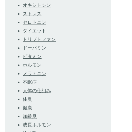
オキシトシン
ストレス
セロトニン
ダイエット
トリプトファン
ドーパミン
ビタミン
ホルモン
メラトニン
不眠症
人体の仕組み
体臭
健康
加齢臭
成長ホルモン