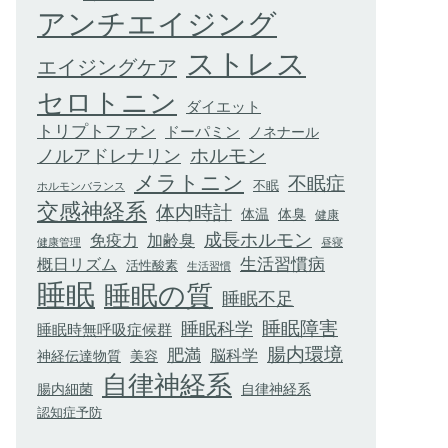
アンチエイジング
ストレス
エイジングケア
セロトニン
ダイエット
トリプトファン
ドーパミン
ノネナール
ホルモン
ノルアドレナリン
メラトニン
不眠症
不眠
ホルモンバランス
交感神経系
体内時計
体臭
体温
健康
成長ホルモン
加齢臭
免疫力
健康管理
昼寝
生活習慣病
概日リズム
活性酸素
生活習慣
睡眠
睡眠の質
睡眠不足
睡眠科学
睡眠障害
睡眠時無呼吸症候群
腸内環境
肥満
脳科学
神経伝達物質
美容
自律神経系
腸内細菌
自律神経系
認知症予防