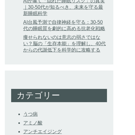
AIが暴く「隠れた睡眠リスク」の真実
｜30-50代が知るべき、未来を守る最
新睡眠科学
AI台風予測で自律神経を守る：30-50
代の睡眠質を劇的に高める抗老化戦略
痩せられないのは意志の弱さではな
い？脳の「生存本能」を理解し、40代
からの代謝低下を科学的に攻略する
カテゴリー
うつ病
アミノ酸
アンチエイジング