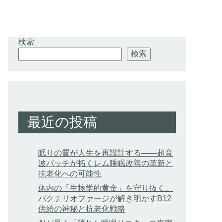
検索
検索
最近の投稿
眠りの質が人生を再設計する——超音
波パッチが拓くレム睡眠改善の革新と
抗老化への可能性
体内の「生物学的黄金」を守り抜く。
バクテリオファージが解き明かすB12
供給の神秘と抗老化戦略