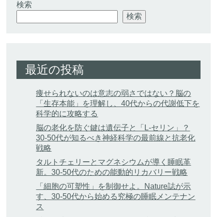
検索
検索
最近の投稿
痩せられないのは意志の弱さではない？脳の
「生存本能」を理解し、40代からの代謝低下を
科学的に攻略する
脳の老化を防ぐ鍵は遺伝子と「L-セリン」？
30-50代が知るべき神経科学の最前線と抗老化
戦略
タルトチェリーとマグネシウムが導く睡眠革
新。30-50代のための能動的リカバリー戦略
「細胞の可塑性」を制御せよ。Nature誌が示
す、30-50代から始める究極の睡眠メンテナン
ス