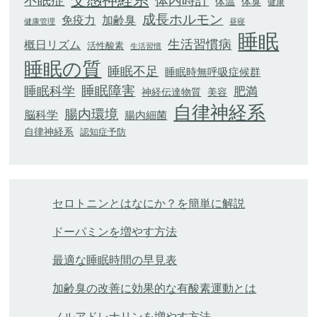
不眠症
体内時計
体臭
体温
健康
成長ホルモン
加齢臭
免疫力
健康管理
昼寝
睡眠
生活習慣病
概日リズム
活性酸素
生活習慣
睡眠の質
睡眠不足
睡眠時無呼吸症候群
睡眠科学
睡眠障害
肥満
神経伝達物質
美容
自律神経系
腸内環境
脳科学
腸内細菌
自律神経系
認知症予防
セロトニンとはなにか？を簡単に解説
ドーパミンを増やす方法
最適な睡眠時間の早見表
加齢臭の改善に効果的な有酸素運動とは
ノルアドレナリンを増やす方法