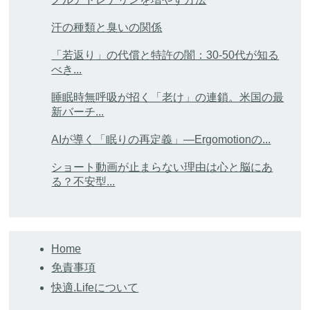
汗の種類と臭いの関係
「若返り」の代償と特許の闇：30-50代が知る
べき...
睡眠時無呼吸が招く「老け」の連鎖。米国の最
新バーチ...
AIが導く「眠りの再定義」―Ergomotionの...
ショート動画が止まらない理由は心と脳にあ
る？不安型...
Home
免責事項
快適.Lifeについて