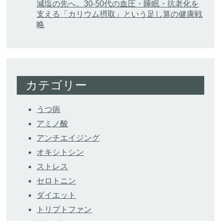
減塩の先へ。30-50代の血圧・睡眠・抗老化を
支える「カリウム摂取」という足し算の健康戦
略
カテゴリー
うつ病
アミノ酸
アンチエイジング
オキシトシン
ストレス
セロトニン
ダイエット
トリプトファン