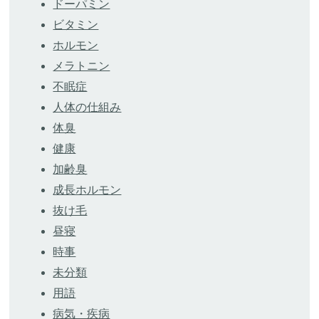
ドーパミン
ビタミン
ホルモン
メラトニン
不眠症
人体の仕組み
体臭
健康
加齢臭
成長ホルモン
抜け毛
昼寝
時事
未分類
用語
病気・疾病