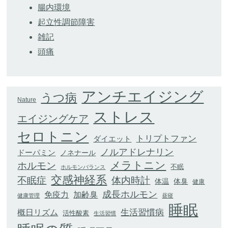
腸内環境
起立性調節障害
雑記
頭痛
アンチエイジング
うつ病
Nature
ストレス
エイジングケア
セロトニン
トリプトファン
ダイエット
ノルアドレナリン
ドーパミン
ノネナール
メラトニン
ホルモン
不眠
ホルモンバランス
交感神経系
不眠症
体内時計
体臭
体温
健康
成長ホルモン
加齢臭
免疫力
健康管理
昼寝
睡眠
生活習慣病
概日リズム
活性酸素
生活習慣