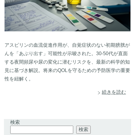
アスピリンの血流促進作用が、自覚症状のない初期膀胱が
んを「あぶり出す」可能性が示唆された。30-50代が直面
する夜間頻尿や尿の変化に潜むリスクを、最新の科学的知
見に基づき解説。将来のQOLを守るための予防医学の重要
性を紐解く。
続きを読む
検索
検索