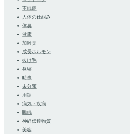
不眠症
人体の仕組み
体臭
健康
加齢臭
成長ホルモン
抜け毛
昼寝
時事
未分類
用語
病気・疾病
睡眠
神経伝達物質
美容