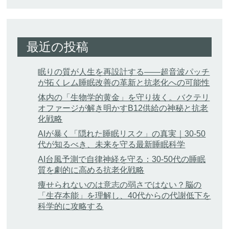
最近の投稿
眠りの質が人生を再設計する——超音波パッチ
が拓くレム睡眠改善の革新と抗老化への可能性
体内の「生物学的黄金」を守り抜く。バクテリ
オファージが解き明かすB12供給の神秘と抗老
化戦略
AIが暴く「隠れた睡眠リスク」の真実｜30-50
代が知るべき、未来を守る最新睡眠科学
AI台風予測で自律神経を守る：30-50代の睡眠
質を劇的に高める抗老化戦略
痩せられないのは意志の弱さではない？脳の
「生存本能」を理解し、40代からの代謝低下を
科学的に攻略する