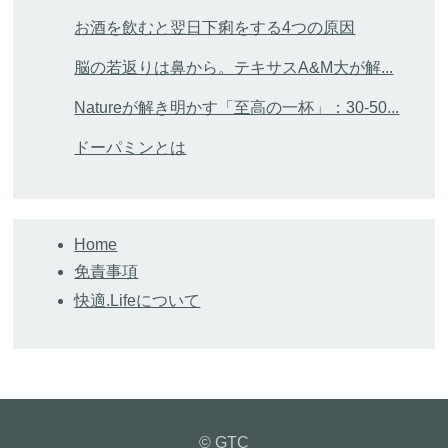
お酒を飲むと翌日下痢をする4つの原因
脳の若返りは鼻から。テキサスA&M大が解...
Natureが解き明かす「至高の一杯」：30-50...
ドーパミンとは
Home
免責事項
快適.Lifeについて
© GTC