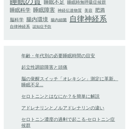
睡眠の質
睡眠不足
睡眠時無呼吸症候群
睡眠科学
睡眠障害
肥満
神経伝達物質
美容
自律神経系
腸内環境
脳科学
腸内細菌
自律神経系
認知症予防
年齢・年代別の必要睡眠時間の目安
起立性調節障害と頭痛
脳の覚醒スイッチ「オレキシン」測定に革新。
睡眠不足...
セロトニンとはなにか？を簡単に解説
アドレナリンとノルアドレナリンの違い
セロトニン濃度の過剰で起こる-セロトニン症
候群