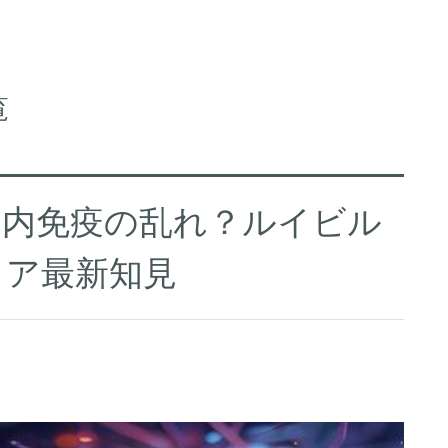
覧
脳内免疫の乱れ？ルイビル
リア最新知見