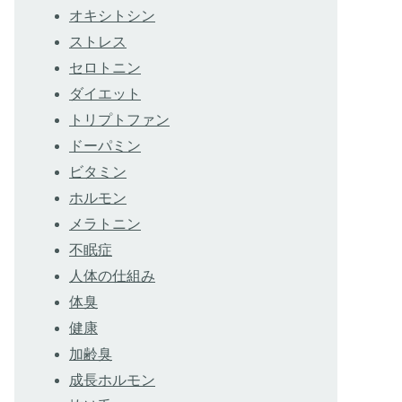
オキシトシン
ストレス
セロトニン
ダイエット
トリプトファン
ドーパミン
ビタミン
ホルモン
メラトニン
不眠症
人体の仕組み
体臭
健康
加齢臭
成長ホルモン