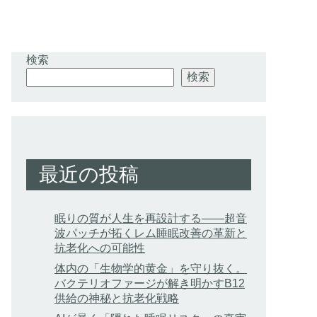
検索
検索
最近の投稿
眠りの質が人生を再設計する——超音
波パッチが拓くレム睡眠改善の革新と
抗老化への可能性
体内の「生物学的黄金」を守り抜く。
バクテリオファージが解き明かすB12
供給の神秘と抗老化戦略