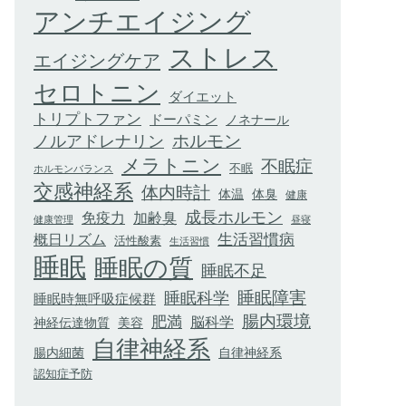
アンチエイジング
ストレス
エイジングケア
セロトニン
ダイエット
トリプトファン
ドーパミン
ノネナール
ホルモン
ノルアドレナリン
メラトニン
不眠症
不眠
ホルモンバランス
交感神経系
体内時計
体臭
体温
健康
成長ホルモン
加齢臭
免疫力
健康管理
昼寝
生活習慣病
概日リズム
活性酸素
生活習慣
睡眠
睡眠の質
睡眠不足
睡眠科学
睡眠障害
睡眠時無呼吸症候群
腸内環境
肥満
脳科学
神経伝達物質
美容
自律神経系
腸内細菌
自律神経系
認知症予防