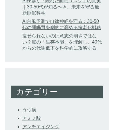
AIが暴く「隠れた睡眠リスク」の真実
｜30-50代が知るべき、未来を守る最
新睡眠科学
AI台風予測で自律神経を守る：30-50
代の睡眠質を劇的に高める抗老化戦略
痩せられないのは意志の弱さではな
い？脳の「生存本能」を理解し、40代
からの代謝低下を科学的に攻略する
カテゴリー
うつ病
アミノ酸
アンチエイジング