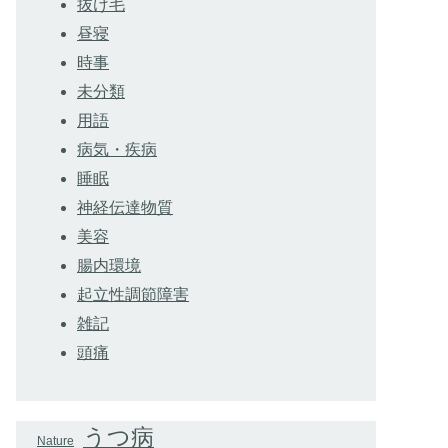
抜け毛
昼寝
時事
未分類
用語
病気・疾病
睡眠
神経伝達物質
美容
腸内環境
起立性調節障害
雑記
頭痛
うつ病
Nature