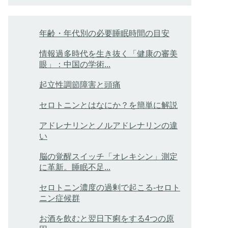
年齢・年代別の必要睡眠時間の目安
情報過多時代を生き抜く「健康の審美
眼」：中国の学術...
起立性調節障害と頭痛
セロトニンとはなにか？を簡単に解説
アドレナリンとノルアドレナリンの違
い
脳の覚醒スイッチ「オレキシン」測定
に革新。睡眠不足...
セロトニン濃度の過剰で起こる-セロト
ニン症候群
お酒を飲むと翌日下痢をする4つの原