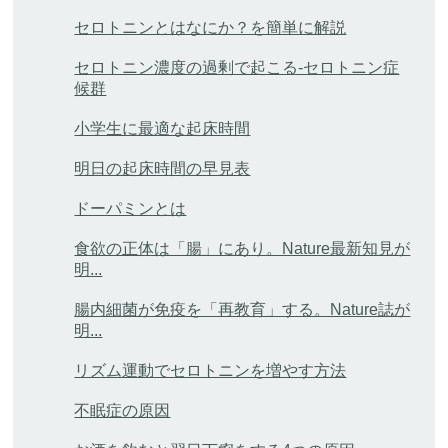
セロトニンとはなにか？を簡単に解説
セロトニン濃度の過剰で起こる-セロトニン症
候群
小学生に最適な起床時間
明日の起床時間の早見表
ドーパミンとは
食欲の正体は「腸」にあり。Nature最新知見が
明...
腸内細菌が免疫を「再教育」する。Nature誌が
明...
リズム運動でセロトニンを増やす方法
不眠症の原因