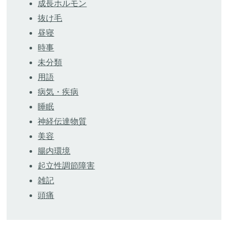
成長ホルモン
抜け毛
昼寝
時事
未分類
用語
病気・疾病
睡眠
神経伝達物質
美容
腸内環境
起立性調節障害
雑記
頭痛