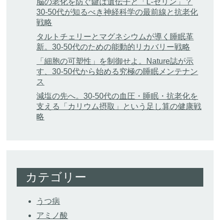
脳の老化を防ぐ鍵は遺伝子と「L-セリン」？
30-50代が知るべき神経科学の最前線と抗老化
戦略
タルトチェリーとマグネシウムが導く睡眠革
新。30-50代のための能動的リカバリー戦略
「細胞の可塑性」を制御せよ。Nature誌が示
す、30-50代から始める究極の睡眠メンテナン
ス
減塩の先へ。30-50代の血圧・睡眠・抗老化を
支える「カリウム摂取」という足し算の健康戦
略
カテゴリー
うつ病
アミノ酸