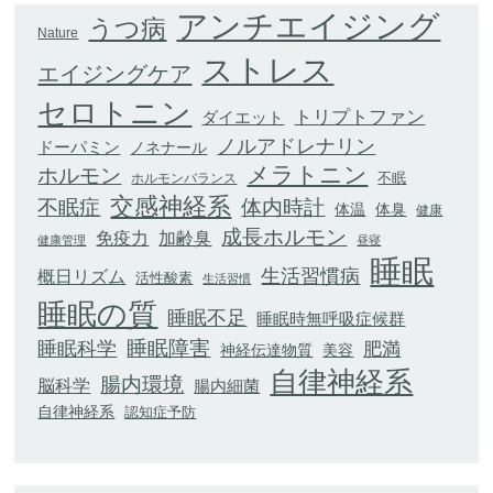
アンチエイジング
うつ病
Nature
ストレス
エイジングケア
セロトニン
トリプトファン
ダイエット
ノルアドレナリン
ドーパミン
ノネナール
メラトニン
ホルモン
不眠
ホルモンバランス
交感神経系
不眠症
体内時計
体臭
体温
健康
成長ホルモン
加齢臭
免疫力
健康管理
昼寝
睡眠
生活習慣病
概日リズム
活性酸素
生活習慣
睡眠の質
睡眠不足
睡眠時無呼吸症候群
睡眠科学
睡眠障害
肥満
神経伝達物質
美容
自律神経系
腸内環境
脳科学
腸内細菌
自律神経系
認知症予防