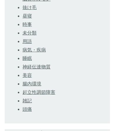
抜け毛
昼寝
時事
未分類
用語
病気・疾病
睡眠
神経伝達物質
美容
腸内環境
起立性調節障害
雑記
頭痛