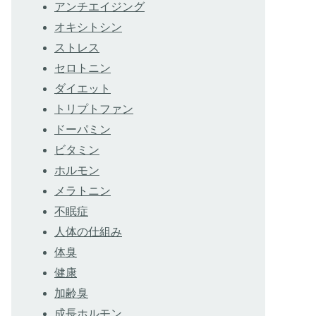
アンチエイジング
オキシトシン
ストレス
セロトニン
ダイエット
トリプトファン
ドーパミン
ビタミン
ホルモン
メラトニン
不眠症
人体の仕組み
体臭
健康
加齢臭
成長ホルモン