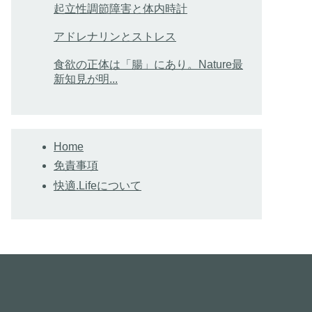
起立性調節障害と体内時計
アドレナリンとストレス
食欲の正体は「腸」にあり。Nature最
新知見が明...
Home
免責事項
快適.Lifeについて