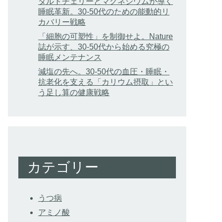
タルトチェリーとマグネシウムが導く
睡眠革新。30-50代のための能動的リ
カバリー戦略
「細胞の可塑性」を制御せよ。Nature
誌が示す、30-50代から始める究極の
睡眠メンテナンス
減塩の先へ。30-50代の血圧・睡眠・
抗老化を支える「カリウム摂取」とい
う足し算の健康戦略
カテゴリー
うつ病
アミノ酸