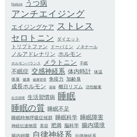
うつ病
Nature
アンチエイジング
ストレス
エイジングケア
セロトニン
ダイエット
トリプトファン
ドーパミン
ノネナール
ホルモン
ノルアドレナリン
メラトニン
不眠
ホルモンバランス
交感神経系
不眠症
体内時計
体温
加齢臭
免疫力
体臭
健康
健康管理
成長ホルモン
概日リズム
活性酸素
昼寝
睡眠
生活習慣病
生活習慣
睡眠の質
睡眠不足
睡眠科学
睡眠障害
睡眠時無呼吸症候群
腸内環境
肥満
脳科学
神経伝達物質
美容
自律神経系
腸内細菌
自律神経系