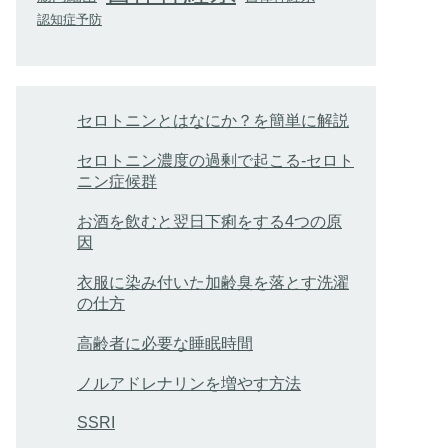
認知症予防
セロトニンとはなにか？を簡単に解説
セロトニン濃度の過剰で起こる-セロト
ニン症候群
お酒を飲むと翌日下痢をする4つの原
因
衣服に染み付いた加齢臭を落とす洗濯
の仕方
高齢者に必要な睡眠時間
ノルアドレナリンを増やす方法
SSRI