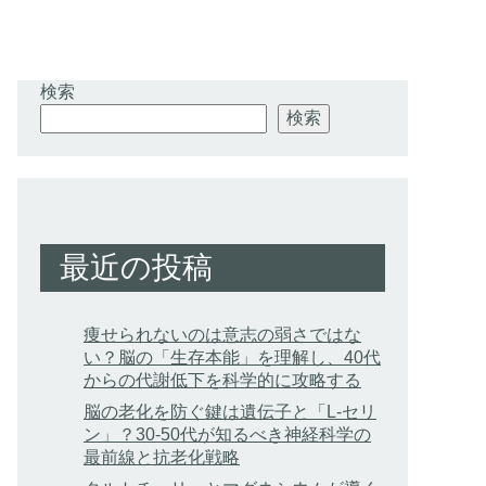
検索
検索
最近の投稿
痩せられないのは意志の弱さではな
い？脳の「生存本能」を理解し、40代
からの代謝低下を科学的に攻略する
脳の老化を防ぐ鍵は遺伝子と「L-セリ
ン」？30-50代が知るべき神経科学の
最前線と抗老化戦略