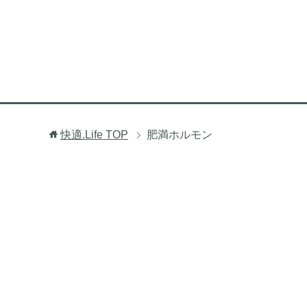
快適.Life
TOP
肥満ホルモン