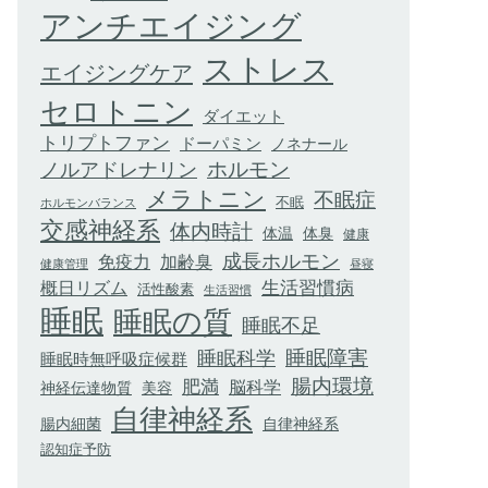
アンチエイジング
ストレス
エイジングケア
セロトニン
ダイエット
トリプトファン
ドーパミン
ノネナール
ホルモン
ノルアドレナリン
メラトニン
不眠症
不眠
ホルモンバランス
交感神経系
体内時計
体臭
体温
健康
成長ホルモン
加齢臭
免疫力
健康管理
昼寝
生活習慣病
概日リズム
活性酸素
生活習慣
睡眠
睡眠の質
睡眠不足
睡眠科学
睡眠障害
睡眠時無呼吸症候群
腸内環境
肥満
脳科学
神経伝達物質
美容
自律神経系
腸内細菌
自律神経系
認知症予防