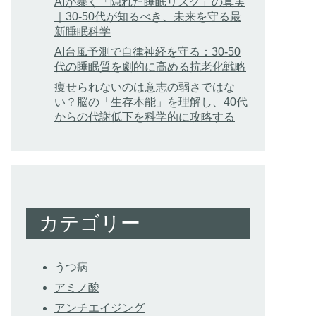
AIが暴く「隠れた睡眠リスク」の真実
｜30-50代が知るべき、未来を守る最
新睡眠科学
AI台風予測で自律神経を守る：30-50
代の睡眠質を劇的に高める抗老化戦略
痩せられないのは意志の弱さではな
い？脳の「生存本能」を理解し、40代
からの代謝低下を科学的に攻略する
カテゴリー
うつ病
アミノ酸
アンチエイジング