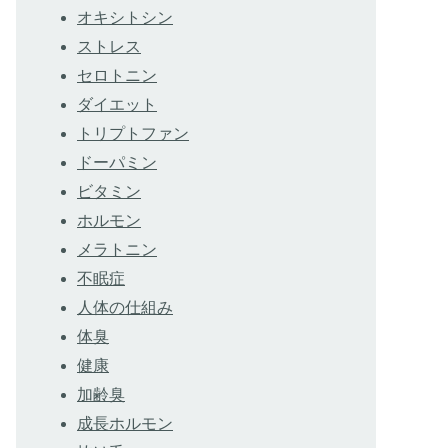
オキシトシン
ストレス
セロトニン
ダイエット
トリプトファン
ドーパミン
ビタミン
ホルモン
メラトニン
不眠症
人体の仕組み
体臭
健康
加齢臭
成長ホルモン