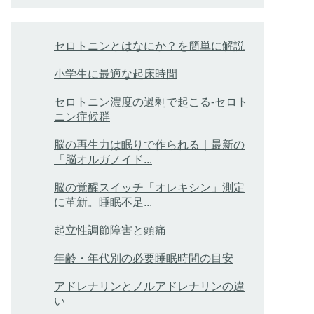
セロトニンとはなにか？を簡単に解説
小学生に最適な起床時間
セロトニン濃度の過剰で起こる-セロト
ニン症候群
脳の再生力は眠りで作られる｜最新の
「脳オルガノイド...
脳の覚醒スイッチ「オレキシン」測定
に革新。睡眠不足...
起立性調節障害と頭痛
年齢・年代別の必要睡眠時間の目安
アドレナリンとノルアドレナリンの違
い