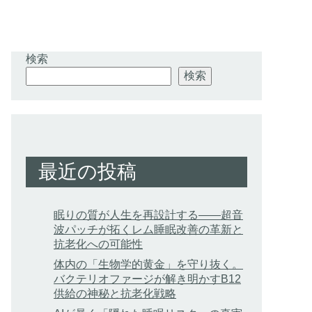
検索
検索
最近の投稿
眠りの質が人生を再設計する——超音
波パッチが拓くレム睡眠改善の革新と
抗老化への可能性
体内の「生物学的黄金」を守り抜く。
バクテリオファージが解き明かすB12
供給の神秘と抗老化戦略