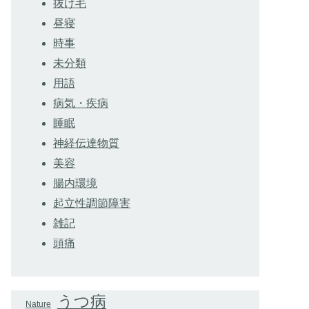
抜け毛
昼寝
時事
未分類
用語
病気・疾病
睡眠
神経伝達物質
美容
腸内環境
起立性調節障害
雑記
頭痛
うつ病
Nature