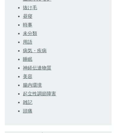
抜け毛
昼寝
時事
未分類
用語
病気・疾病
睡眠
神経伝達物質
美容
腸内環境
起立性調節障害
雑記
頭痛