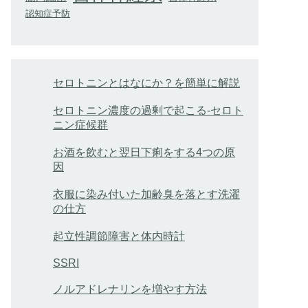
認知症予防
セロトニンとはなにか？を簡単に解説
セロトニン濃度の過剰で起こる-セロト
ニン症候群
お酒を飲むと翌日下痢をする4つの原
因
衣服に染み付いた加齢臭を落とす洗濯
の仕方
起立性調節障害と体内時計
SSRI
ノルアドレナリンを増やす方法