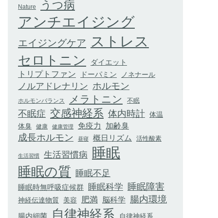
うつ病
Nature
アンチエイジング
ストレス
エイジングケア
セロトニン
ダイエット
トリプトファン
ドーパミン
ノネナール
ホルモン
ノルアドレナリン
メラトニン
不眠
ホルモンバランス
交感神経系
不眠症
体内時計
体温
加齢臭
免疫力
体臭
健康
健康管理
成長ホルモン
概日リズム
活性酸素
昼寝
睡眠
生活習慣病
生活習慣
睡眠の質
睡眠不足
睡眠科学
睡眠障害
睡眠時無呼吸症候群
腸内環境
肥満
脳科学
神経伝達物質
美容
自律神経系
腸内細菌
自律神経系