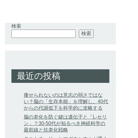
検索
検索
最近の投稿
痩せられないのは意志の弱さではな
い？脳の「生存本能」を理解し、40代
からの代謝低下を科学的に攻略する
脳の老化を防ぐ鍵は遺伝子と「L-セリ
ン」？30-50代が知るべき神経科学の
最前線と抗老化戦略