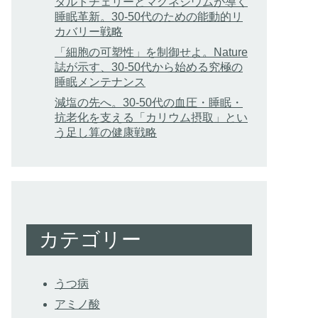
タルトチェリーとマグネシウムが導く
睡眠革新。30-50代のための能動的リ
カバリー戦略
「細胞の可塑性」を制御せよ。Nature
誌が示す、30-50代から始める究極の
睡眠メンテナンス
減塩の先へ。30-50代の血圧・睡眠・
抗老化を支える「カリウム摂取」とい
う足し算の健康戦略
カテゴリー
うつ病
アミノ酸