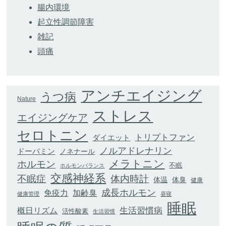
腸内環境
起立性調節障害
雑記
頭痛
アンチエイジング
うつ病
Nature
ストレス
エイジングケア
セロトニン
トリプトファン
ダイエット
ノルアドレナリン
ドーパミン
ノネナール
メラトニン
ホルモン
不眠
ホルモンバランス
交感神経系
不眠症
体内時計
体臭
体温
健康
成長ホルモン
加齢臭
免疫力
健康管理
昼寝
睡眠
生活習慣病
概日リズム
活性酸素
生活習慣