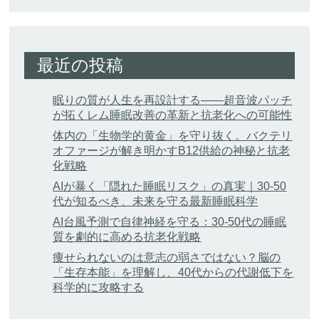
最近の投稿
眠りの質が人生を再設計する——超音波パッチ
が拓くレム睡眠改善の革新と抗老化への可能性
体内の「生物学的黄金」を守り抜く。バクテリ
オファージが解き明かすB12供給の神秘と抗老
化戦略
AIが暴く「隠れた睡眠リスク」の真実｜30-50
代が知るべき、未来を守る最新睡眠科学
AI台風予測で自律神経を守る：30-50代の睡眠
質を劇的に高める抗老化戦略
痩せられないのは意志の弱さではない？脳の
「生存本能」を理解し、40代からの代謝低下を
科学的に攻略する