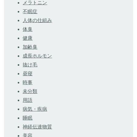
メラトニン
不眠症
人体の仕組み
体臭
健康
加齢臭
成長ホルモン
抜け毛
昼寝
時事
未分類
用語
病気・疾病
睡眠
神経伝達物質
美容