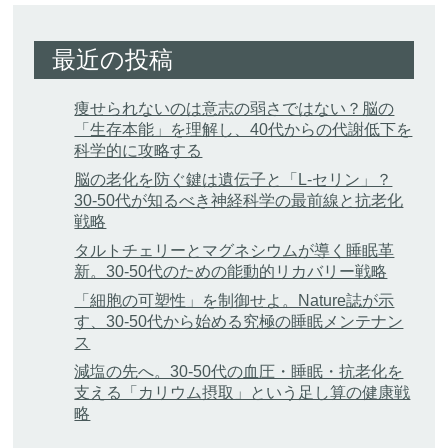
最近の投稿
痩せられないのは意志の弱さではない？脳の
「生存本能」を理解し、40代からの代謝低下を
科学的に攻略する
脳の老化を防ぐ鍵は遺伝子と「L-セリン」？
30-50代が知るべき神経科学の最前線と抗老化
戦略
タルトチェリーとマグネシウムが導く睡眠革
新。30-50代のための能動的リカバリー戦略
「細胞の可塑性」を制御せよ。Nature誌が示
す、30-50代から始める究極の睡眠メンテナン
ス
減塩の先へ。30-50代の血圧・睡眠・抗老化を
支える「カリウム摂取」という足し算の健康戦
略