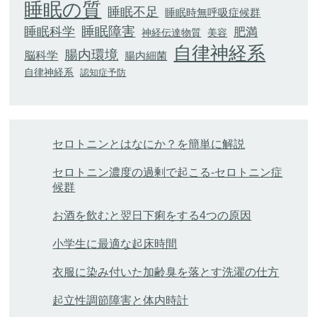
睡眠の質
睡眠不足
睡眠時無呼吸症候群
睡眠科学
睡眠障害
肥満
神経伝達物質
美容
自律神経系
腸内環境
脳科学
腸内細菌
自律神経系
認知症予防
セロトニンとはなにか？を簡単に解説
セロトニン濃度の過剰で起こる-セロトニン症
候群
お酒を飲むと翌日下痢をする4つの原因
小学生に最適な起床時間
衣服に染み付いた加齢臭を落とす洗濯の仕方
起立性調節障害と体内時計