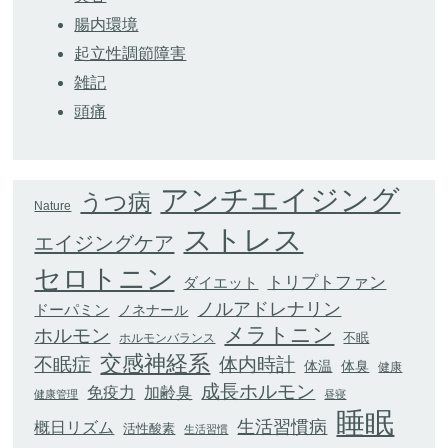
腸内環境
起立性調節障害
雑記
頭痛
アンチエイジング
うつ病
Nature
ストレス
エイジングケア
セロトニン
トリプトファン
ダイエット
ノルアドレナリン
ドーパミン
ノネナール
メラトニン
ホルモン
不眠
ホルモンバランス
交感神経系
不眠症
体内時計
体臭
体温
健康
成長ホルモン
加齢臭
免疫力
健康管理
昼寝
睡眠
生活習慣病
概日リズム
活性酸素
生活習慣