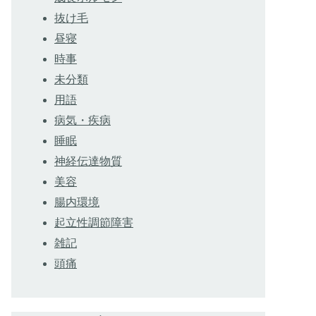
抜け毛
昼寝
時事
未分類
用語
病気・疾病
睡眠
神経伝達物質
美容
腸内環境
起立性調節障害
雑記
頭痛