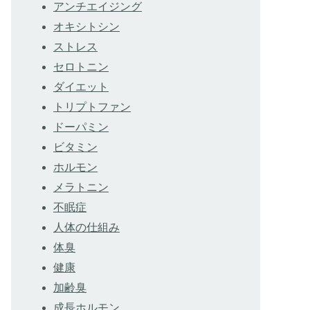
アンチエイジング
オキシトシン
ストレス
セロトニン
ダイエット
トリプトファン
ドーパミン
ビタミン
ホルモン
メラトニン
不眠症
人体の仕組み
体臭
健康
加齢臭
成長ホルモン