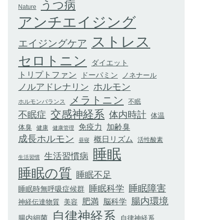
うつ病
Nature
アンチエイジング
ストレス
エイジングケア
セロトニン
ダイエット
トリプトファン
ドーパミン
ノネナール
ホルモン
ノルアドレナリン
メラトニン
不眠
ホルモンバランス
交感神経系
不眠症
体内時計
体温
加齢臭
免疫力
体臭
健康
健康管理
成長ホルモン
概日リズム
活性酸素
昼寝
睡眠
生活習慣病
生活習慣
睡眠の質
睡眠不足
睡眠科学
睡眠障害
睡眠時無呼吸症候群
腸内環境
肥満
脳科学
神経伝達物質
美容
自律神経系
腸内細菌
自律神経系