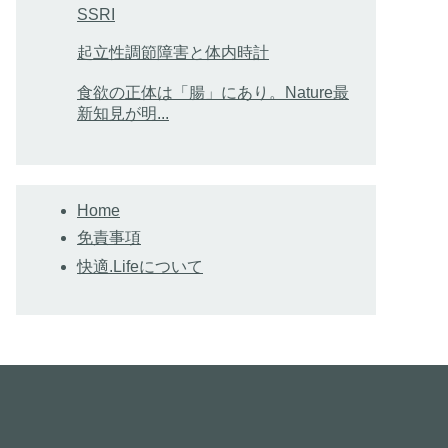
SSRI
起立性調節障害と体内時計
食欲の正体は「腸」にあり。Nature最
新知見が明...
Home
免責事項
快適.Lifeについて