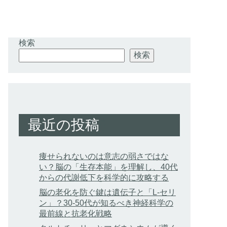
検索
検索
最近の投稿
痩せられないのは意志の弱さではな
い？脳の「生存本能」を理解し、40代
からの代謝低下を科学的に攻略する
脳の老化を防ぐ鍵は遺伝子と「L-セリ
ン」？30-50代が知るべき神経科学の
最前線と抗老化戦略