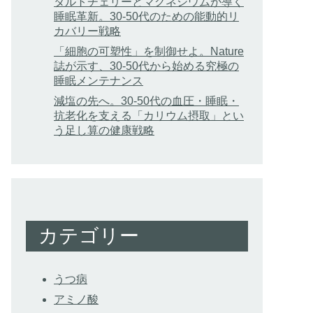
タルトチェリーとマグネシウムが導く
睡眠革新。30-50代のための能動的リ
カバリー戦略
「細胞の可塑性」を制御せよ。Nature
誌が示す、30-50代から始める究極の
睡眠メンテナンス
減塩の先へ。30-50代の血圧・睡眠・
抗老化を支える「カリウム摂取」とい
う足し算の健康戦略
カテゴリー
うつ病
アミノ酸