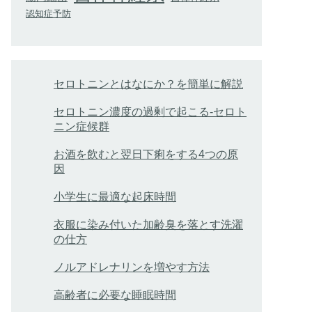
認知症予防
セロトニンとはなにか？を簡単に解説
セロトニン濃度の過剰で起こる-セロト
ニン症候群
お酒を飲むと翌日下痢をする4つの原
因
小学生に最適な起床時間
衣服に染み付いた加齢臭を落とす洗濯
の仕方
ノルアドレナリンを増やす方法
高齢者に必要な睡眠時間