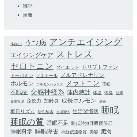
雑記
頭痛
アンチエイジング
うつ病
Nature
ストレス
エイジングケア
セロトニン
トリプトファン
ダイエット
ノルアドレナリン
ドーパミン
ノネナール
メラトニン
ホルモン
不眠
ホルモンバランス
交感神経系
不眠症
体内時計
体臭
体温
健康
成長ホルモン
加齢臭
免疫力
健康管理
昼寝
睡眠
生活習慣病
概日リズム
活性酸素
生活習慣
睡眠の質
睡眠不足
睡眠時無呼吸症候群
睡眠科学
睡眠障害
肥満
神経伝達物質
美容