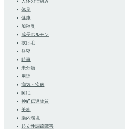
人体の仕組み
体臭
健康
加齢臭
成長ホルモン
抜け毛
昼寝
時事
未分類
用語
病気・疾病
睡眠
神経伝達物質
美容
腸内環境
起立性調節障害