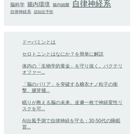
自律神経系
腸内環境
脳科学
腸内細菌
自律神経系
認知症予防
ドーパミンとは
セロトニンとはなにか？を簡単に解説
体内の「生物学的黄金」を守り抜く。バクテリ
オファー...
「脳のバリア」を突破する糖衣ナノ粒子の衝
撃。膠芽腫...
眠りが教える脳の未来。皮膚一枚で神経変性リ
スクを可...
AI台風予測で自律神経を守る：30-50代の睡眠
質...