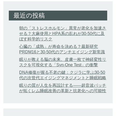
最近の投稿
朝の「ストレスホルモン」異常が老化を加速さ
せる？大麻使用とHPA系の乱れが30-50代に及
ぼす科学的リスク
心臓の「成熟」が寿命を決める？最新研究
PRDM16と30-50代のアンチエイジング新常識
眠りが教える脳の未来。皮膚一枚で神経変性リ
スクを可視化する「Syn-One Test」の衝撃
DNA修復が握る不老の鍵：クジラに学ぶ30-50
代の次世代エイジングマネジメントと睡眠戦略
眠りの質が人生を再設計する——超音波パッチ
が拓くレム睡眠改善の革新と抗老化への可能性