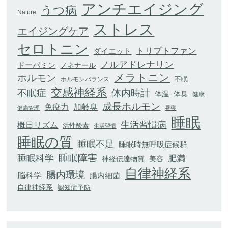
アンチエイジング
うつ病
Nature
ストレス
エイジングケア
セロトニン
トリプトファン
ダイエット
ノルアドレナリン
ドーパミン
ノネナール
メラトニン
ホルモン
不眠
ホルモンバランス
交感神経系
不眠症
体内時計
体臭
体温
健康
成長ホルモン
加齢臭
免疫力
健康管理
昼寝
睡眠
生活習慣病
概日リズム
活性酸素
生活習慣
睡眠の質
睡眠不足
睡眠時無呼吸症候群
睡眠科学
睡眠障害
肥満
神経伝達物質
美容
自律神経系
腸内環境
脳科学
腸内細菌
自律神経系
認知症予防