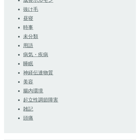
成長ホルモン
抜け毛
昼寝
時事
未分類
用語
病気・疾病
睡眠
神経伝達物質
美容
腸内環境
起立性調節障害
雑記
頭痛