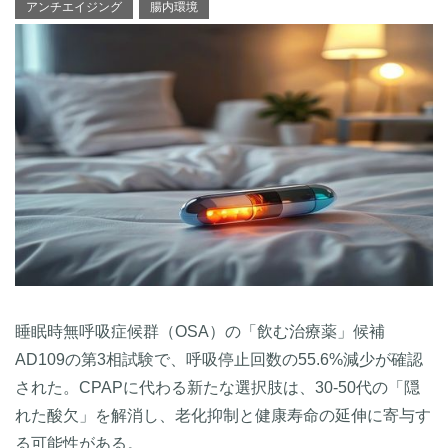
アンチエイジング
腸内環境
睡眠時無呼吸症候群（OSA）の「飲む治療薬」候補
AD109の第3相試験で、呼吸停止回数の55.6%減少が確認
された。CPAPに代わる新たな選択肢は、30-50代の「隠
れた酸欠」を解消し、老化抑制と健康寿命の延伸に寄与す
る可能性がある。