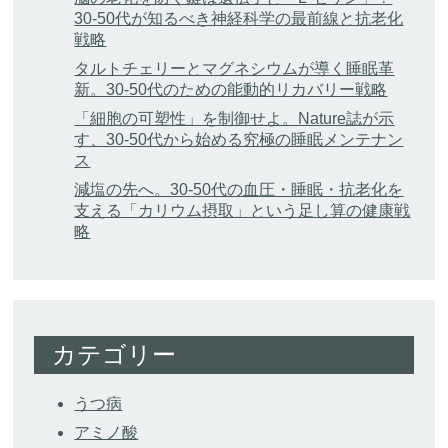
30-50代が知るべき神経科学の最前線と抗老化
戦略
タルトチェリーとマグネシウムが導く睡眠革
新。30-50代のための能動的リカバリー戦略
「細胞の可塑性」を制御せよ。Nature誌が示
す、30-50代から始める究極の睡眠メンテナン
ス
減塩の先へ。30-50代の血圧・睡眠・抗老化を
支える「カリウム摂取」という足し算の健康戦
略
カテゴリー
うつ病
アミノ酸