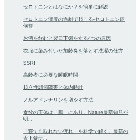
セロトニンとはなにか？を簡単に解説
セロトニン濃度の過剰で起こる-セロトニン症
候群
お酒を飲むと翌日下痢をする4つの原因
衣服に染み付いた加齢臭を落とす洗濯の仕方
SSRI
高齢者に必要な睡眠時間
起立性調節障害と体内時計
ノルアドレナリンを増やす方法
食欲の正体は「腸」にあり。Nature最新知見が
明...
「寝ても取れない疲れ」を科学で解く。最新の
舌下錠研...