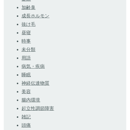
加齢臭
成長ホルモン
抜け毛
昼寝
時事
未分類
用語
病気・疾病
睡眠
神経伝達物質
美容
腸内環境
起立性調節障害
雑記
頭痛