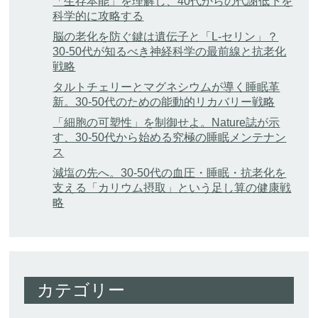
「生存本能」を理解し、40代からの代謝低下を
科学的に攻略する
脳の老化を防ぐ鍵は遺伝子と「L-セリン」？
30-50代が知るべき神経科学の最前線と抗老化
戦略
タルトチェリーとマグネシウムが導く睡眠革
新。30-50代のための能動的リカバリー戦略
「細胞の可塑性」を制御せよ。Nature誌が示
す、30-50代から始める究極の睡眠メンテナン
ス
減塩の先へ。30-50代の血圧・睡眠・抗老化を
支える「カリウム摂取」という足し算の健康戦
略
カテゴリー