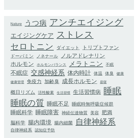
アンチエイジング
うつ病
Nature
ストレス
エイジングケア
セロトニン
トリプトファン
ダイエット
ノルアドレナリン
ドーパミン
ノネナール
メラトニン
ホルモン
不眠
ホルモンバランス
交感神経系
不眠症
体内時計
体臭
体温
健康
成長ホルモン
加齢臭
免疫力
健康管理
昼寝
睡眠
生活習慣病
概日リズム
活性酸素
生活習慣
睡眠の質
睡眠不足
睡眠時無呼吸症候群
睡眠科学
睡眠障害
肥満
神経伝達物質
美容
自律神経系
腸内環境
脳科学
腸内細菌
自律神経系
認知症予防