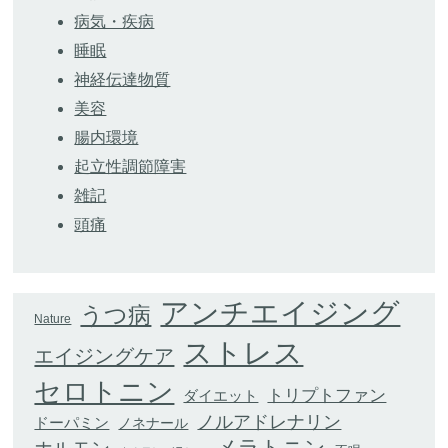
病気・疾病
睡眠
神経伝達物質
美容
腸内環境
起立性調節障害
雑記
頭痛
アンチエイジング
うつ病
Nature
ストレス
エイジングケア
セロトニン
トリプトファン
ダイエット
ノルアドレナリン
ドーパミン
ノネナール
メラトニン