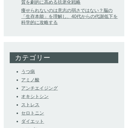
質を劇的に高める抗老化戦略
痩せられないのは意志の弱さではない？脳の
「生存本能」を理解し、40代からの代謝低下を
科学的に攻略する
カテゴリー
うつ病
アミノ酸
アンチエイジング
オキシトシン
ストレス
セロトニン
ダイエット