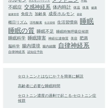
ホルモン
不眠
ホルモンバランス
交感神経系
不眠症
体内時計
体臭
体温
健康
成長ホルモン
加齢臭
免疫力
健康管理
昼寝
睡眠
生活習慣病
概日リズム
活性酸素
生活習慣
睡眠の質
睡眠不足
睡眠時無呼吸症候群
睡眠科学
睡眠障害
肥満
神経伝達物質
美容
自律神経系
腸内環境
脳科学
腸内細菌
自律神経系
認知症予防
セロトニンとはなにか？を簡単に解説
高齢者に必要な睡眠時間
セロトニン濃度の過剰で起こる-セロトニン症
候群