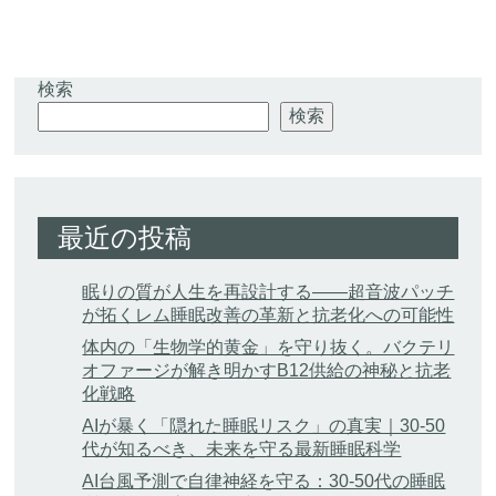
検索
検索
最近の投稿
眠りの質が人生を再設計する——超音波パッチ
が拓くレム睡眠改善の革新と抗老化への可能性
体内の「生物学的黄金」を守り抜く。バクテリ
オファージが解き明かすB12供給の神秘と抗老
化戦略
AIが暴く「隠れた睡眠リスク」の真実｜30-50
代が知るべき、未来を守る最新睡眠科学
AI台風予測で自律神経を守る：30-50代の睡眠