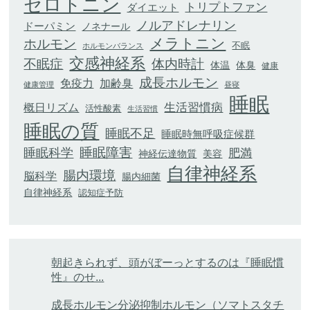
セロトニン
トリプトファン
ダイエット
ノルアドレナリン
ドーパミン
ノネナール
メラトニン
ホルモン
不眠
ホルモンバランス
交感神経系
不眠症
体内時計
体臭
体温
健康
成長ホルモン
加齢臭
免疫力
健康管理
昼寝
睡眠
生活習慣病
概日リズム
活性酸素
生活習慣
睡眠の質
睡眠不足
睡眠時無呼吸症候群
睡眠科学
睡眠障害
肥満
神経伝達物質
美容
自律神経系
腸内環境
脳科学
腸内細菌
自律神経系
認知症予防
朝起きられず、頭がぼーっとするのは『睡眠慣
性』のせ...
成長ホルモン分泌抑制ホルモン（ソマトスタチ