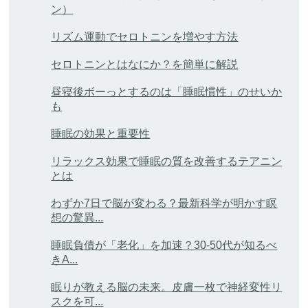
ン）
リズム運動でセロトニンを増やす方法
セロトニンとはなにか？を簡単に解説
昼寝後ボーっとするのは「睡眠慣性」のせいか
も
睡眠の効果と重要性
リラックス効果で睡眠の質を改善するテアニン
とは
わずか7日で脳が変わる？最新科学が明かす瞑
想の驚異...
睡眠負債が「老化」を加速？30-50代が知るべ
きA...
眠りが教える脳の未来。皮膚一枚で神経変性リ
スクを可...