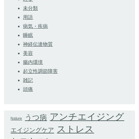
未分類
用語
病気・疾病
睡眠
神経伝達物質
美容
腸内環境
起立性調節障害
雑記
頭痛
アンチエイジング
うつ病
Nature
ストレス
エイジングケア