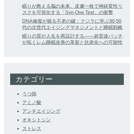
眠りが教える脳の未来。皮膚一枚で神経変性リ
スクを可視化する「Syn-One Test」の衝撃
DNA修復が握る不老の鍵：クジラに学ぶ30-50
代の次世代エイジングマネジメントと睡眠戦略
眠りの質が人生を再設計する——超音波パッチ
が拓くレム睡眠改善の革新と抗老化への可能性
カテゴリー
うつ病
アミノ酸
アンチエイジング
オキシトシン
ストレス