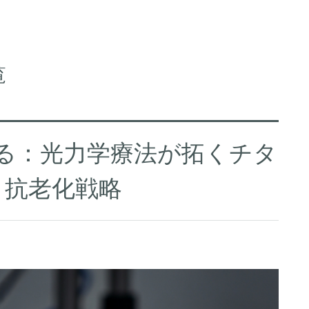
覧
守る：光力学療法が拓くチタ
と抗老化戦略