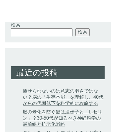
検索
検索
最近の投稿
痩せられないのは意志の弱さではな
い？脳の「生存本能」を理解し、40代
からの代謝低下を科学的に攻略する
脳の老化を防ぐ鍵は遺伝子と「L-セリ
ン」？30-50代が知るべき神経科学の
最前線と抗老化戦略