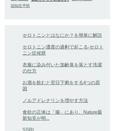
認知症予防
セロトニンとはなにか？を簡単に解説
セロトニン濃度の過剰で起こる-セロト
ニン症候群
衣服に染み付いた加齢臭を落とす洗濯
の仕方
お酒を飲むと翌日下痢をする4つの原
因
ノルアドレナリンを増やす方法
食欲の正体は「腸」にあり。Nature最
新知見が明...
SSRI