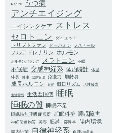
うつ病
Nature
アンチエイジング
ストレス
エイジングケア
セロトニン
ダイエット
トリプトファン
ドーパミン
ノネナール
ホルモン
ノルアドレナリン
メラトニン
不眠
ホルモンバランス
交感神経系
不眠症
体内時計
体温
加齢臭
免疫力
体臭
健康
健康管理
成長ホルモン
概日リズム
活性酸素
昼寝
睡眠
生活習慣病
生活習慣
睡眠の質
睡眠不足
睡眠科学
睡眠障害
睡眠時無呼吸症候群
腸内環境
肥満
脳科学
神経伝達物質
美容
自律神経系
腸内細菌
自律神経系