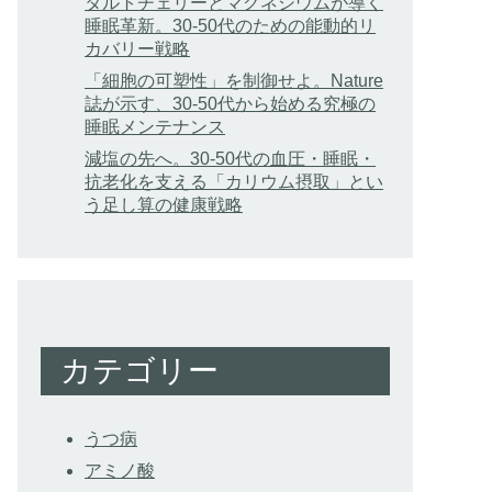
タルトチェリーとマグネシウムが導く
睡眠革新。30-50代のための能動的リ
カバリー戦略
「細胞の可塑性」を制御せよ。Nature
誌が示す、30-50代から始める究極の
睡眠メンテナンス
減塩の先へ。30-50代の血圧・睡眠・
抗老化を支える「カリウム摂取」とい
う足し算の健康戦略
カテゴリー
うつ病
アミノ酸