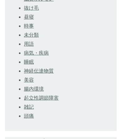
抜け毛
昼寝
時事
未分類
用語
病気・疾病
睡眠
神経伝達物質
美容
腸内環境
起立性調節障害
雑記
頭痛