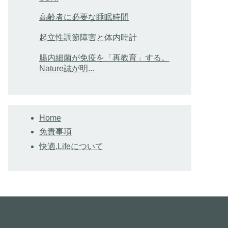
高齢者に必要な睡眠時間
起立性調節障害と体内時計
腸内細菌が免疫を「再教育」する。
Nature誌が明...
Home
免責事項
快適.Lifeについて