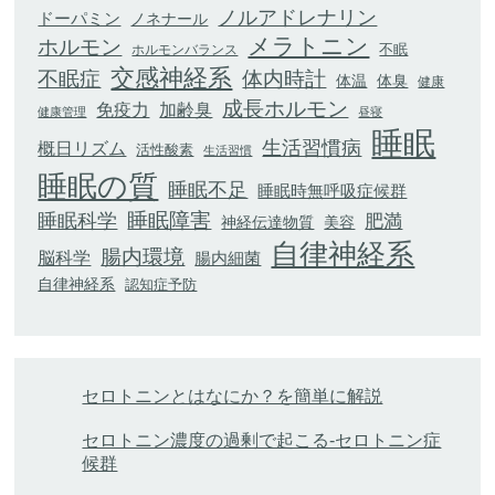
ノルアドレナリン
ドーパミン
ノネナール
メラトニン
ホルモン
不眠
ホルモンバランス
交感神経系
不眠症
体内時計
体臭
体温
健康
成長ホルモン
加齢臭
免疫力
健康管理
昼寝
睡眠
生活習慣病
概日リズム
活性酸素
生活習慣
睡眠の質
睡眠不足
睡眠時無呼吸症候群
睡眠科学
睡眠障害
肥満
神経伝達物質
美容
自律神経系
腸内環境
脳科学
腸内細菌
自律神経系
認知症予防
セロトニンとはなにか？を簡単に解説
セロトニン濃度の過剰で起こる-セロトニン症
候群