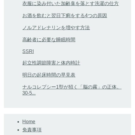
衣服に染み付いた加齢臭を落とす洗濯の仕方
お酒を飲むと翌日下痢をする4つの原因
ノルアドレナリンを増やす方法
高齢者に必要な睡眠時間
SSRI
起立性調節障害と体内時計
明日の起床時間の早見表
ナルコレプシー1型が招く「脳の霧」の正体。
30-5...
Home
免責事項