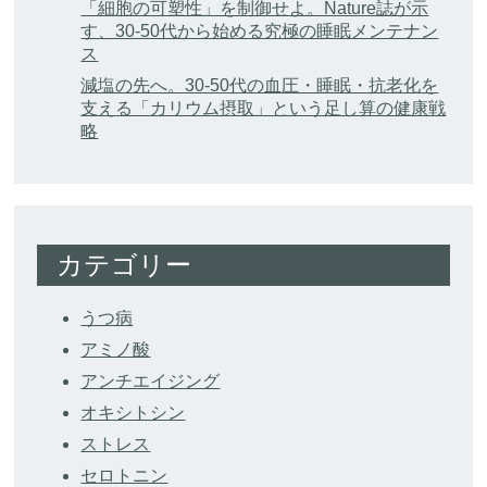
「細胞の可塑性」を制御せよ。Nature誌が示
す、30-50代から始める究極の睡眠メンテナン
ス
減塩の先へ。30-50代の血圧・睡眠・抗老化を
支える「カリウム摂取」という足し算の健康戦
略
カテゴリー
うつ病
アミノ酸
アンチエイジング
オキシトシン
ストレス
セロトニン