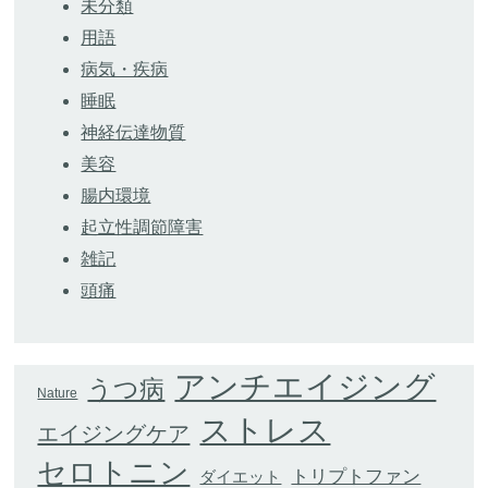
未分類
用語
病気・疾病
睡眠
神経伝達物質
美容
腸内環境
起立性調節障害
雑記
頭痛
アンチエイジング
うつ病
Nature
ストレス
エイジングケア
セロトニン
トリプトファン
ダイエット