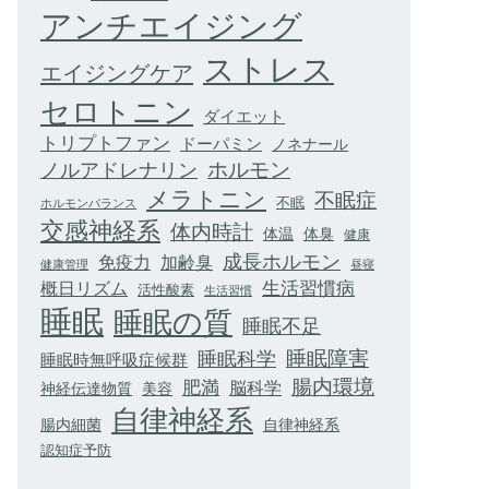
アンチエイジング
ストレス
エイジングケア
セロトニン
ダイエット
トリプトファン
ドーパミン
ノネナール
ホルモン
ノルアドレナリン
メラトニン
不眠症
不眠
ホルモンバランス
交感神経系
体内時計
体臭
体温
健康
成長ホルモン
加齢臭
免疫力
健康管理
昼寝
生活習慣病
概日リズム
活性酸素
生活習慣
睡眠
睡眠の質
睡眠不足
睡眠科学
睡眠障害
睡眠時無呼吸症候群
腸内環境
肥満
脳科学
神経伝達物質
美容
自律神経系
腸内細菌
自律神経系
認知症予防