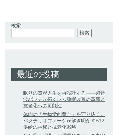
検索
検索
最近の投稿
眠りの質が人生を再設計する——超音
波パッチが拓くレム睡眠改善の革新と
抗老化への可能性
体内の「生物学的黄金」を守り抜く。
バクテリオファージが解き明かすB12
供給の神秘と抗老化戦略