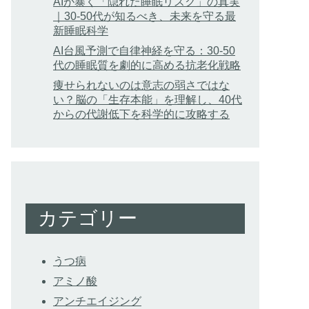
AIが暴く「隠れた睡眠リスク」の真実
｜30-50代が知るべき、未来を守る最
新睡眠科学
AI台風予測で自律神経を守る：30-50
代の睡眠質を劇的に高める抗老化戦略
痩せられないのは意志の弱さではな
い？脳の「生存本能」を理解し、40代
からの代謝低下を科学的に攻略する
カテゴリー
うつ病
アミノ酸
アンチエイジング