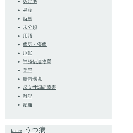
抜け毛
昼寝
時事
未分類
用語
病気・疾病
睡眠
神経伝達物質
美容
腸内環境
起立性調節障害
雑記
頭痛
うつ病
Nature