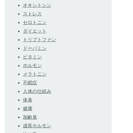
オキシトシン
ストレス
セロトニン
ダイエット
トリプトファン
ドーパミン
ビタミン
ホルモン
メラトニン
不眠症
人体の仕組み
体臭
健康
加齢臭
成長ホルモン