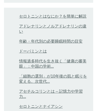
セロトニンとはなにか？を簡単に解説
アドレナリンとノルアドレナリンの違
い
年齢・年代別の必要睡眠時間の目安
ドーパミンとは
情報過多時代を生き抜く「健康の審美
眼」：中国の学術...
「細胞の選別」が10年後の肌と眠りを
変える。次世代...
アセチルコリンとは – 記憶力や学習
力...
セロトニンとナイアシン