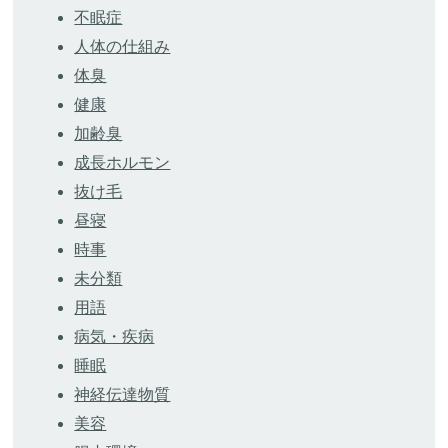
不眠症
人体の仕組み
体臭
健康
加齢臭
成長ホルモン
抜け毛
昼寝
時事
未分類
用語
病気・疾病
睡眠
神経伝達物質
美容