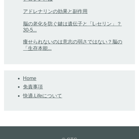
アドレナリンの効果と副作用
脳の老化を防ぐ鍵は遺伝子と「L-セリン」？
30-5...
痩せられないのは意志の弱さではない？脳の
「生存本能...
Home
免責事項
快適.Lifeについて