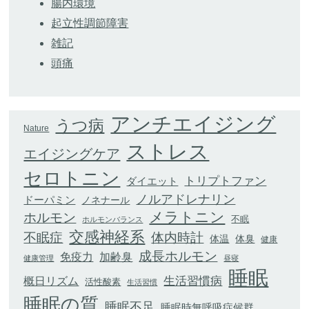
腸内環境
起立性調節障害
雑記
頭痛
アンチエイジング
うつ病
Nature
ストレス
エイジングケア
セロトニン
トリプトファン
ダイエット
ノルアドレナリン
ドーパミン
ノネナール
メラトニン
ホルモン
不眠
ホルモンバランス
交感神経系
不眠症
体内時計
体臭
体温
健康
成長ホルモン
加齢臭
免疫力
健康管理
昼寝
睡眠
生活習慣病
概日リズム
活性酸素
生活習慣
睡眠の質
睡眠不足
睡眠時無呼吸症候群