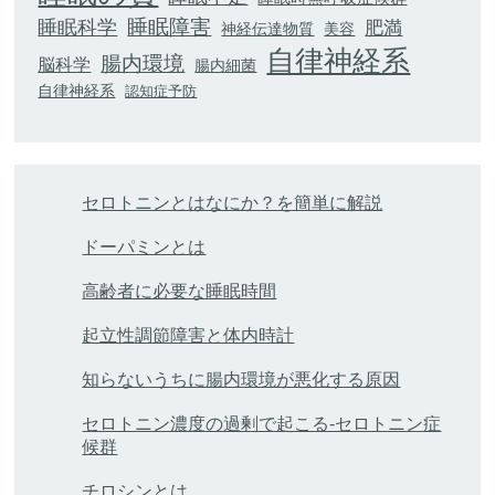
睡眠科学
睡眠障害
肥満
神経伝達物質
美容
自律神経系
腸内環境
脳科学
腸内細菌
自律神経系
認知症予防
セロトニンとはなにか？を簡単に解説
ドーパミンとは
高齢者に必要な睡眠時間
起立性調節障害と体内時計
知らないうちに腸内環境が悪化する原因
セロトニン濃度の過剰で起こる-セロトニン症
候群
チロシンとは