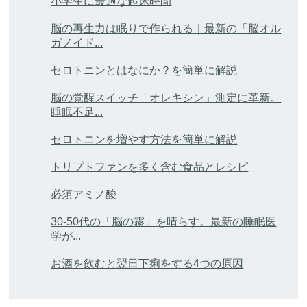
小学生に最適な起床時間
脳の再生力は眠りで作られる｜最新の「脳オル
ガノイド...
セロトニンとはなにか？を簡単に解説
脳の覚醒スイッチ「オレキシン」測定に革新。
睡眠不足...
セロトニンを増やす方法を簡単に解説
トリプトファンを多く含む食品とレシピ
必須アミノ酸
30-50代の「脳の霧」を晴らす。最新の睡眠医
学が...
お酒を飲むと翌日下痢をする4つの原因