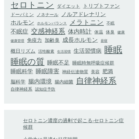
セロトニン
トリプトファン
ダイエット
ノルアドレナリン
ドーパミン
ノネナール
メラトニン
ホルモン
不眠
ホルモンバランス
交感神経系
不眠症
体内時計
体臭
体温
健康
成長ホルモン
加齢臭
免疫力
健康管理
昼寝
睡眠
生活習慣病
概日リズム
活性酸素
生活習慣
睡眠の質
睡眠不足
睡眠時無呼吸症候群
睡眠科学
睡眠障害
肥満
神経伝達物質
美容
自律神経系
腸内環境
脳科学
腸内細菌
自律神経系
認知症予防
セロトニン濃度の過剰で起こる-セロトニン症
候群