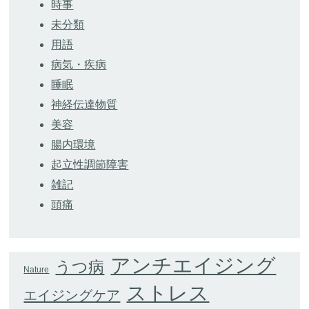
時事
未分類
用語
病気・疾病
睡眠
神経伝達物質
美容
腸内環境
起立性調節障害
雑記
頭痛
アンチエイジング
うつ病
Nature
ストレス
エイジングケア