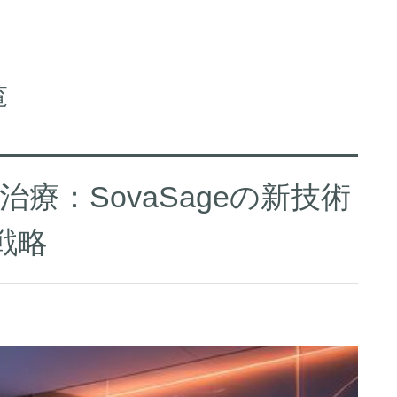
覧
療：SovaSageの新技術
戦略