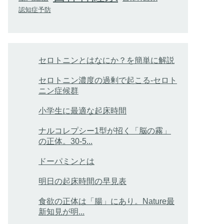
認知症予防
セロトニンとはなにか？を簡単に解説
セロトニン濃度の過剰で起こる-セロト
ニン症候群
小学生に最適な起床時間
ナルコレプシー1型が招く「脳の霧」
の正体。30-5...
ドーパミンとは
明日の起床時間の早見表
食欲の正体は「腸」にあり。Nature最
新知見が明...