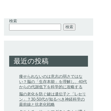
検索
検索
最近の投稿
痩せられないのは意志の弱さではな
い？脳の「生存本能」を理解し、40代
からの代謝低下を科学的に攻略する
脳の老化を防ぐ鍵は遺伝子と「L-セリ
ン」？30-50代が知るべき神経科学の
最前線と抗老化戦略