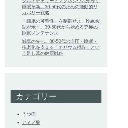
タルトチェリーとマグネシウムが導く
睡眠革新。30-50代のための能動的リ
カバリー戦略
「細胞の可塑性」を制御せよ。Nature
誌が示す、30-50代から始める究極の
睡眠メンテナンス
減塩の先へ。30-50代の血圧・睡眠・
抗老化を支える「カリウム摂取」とい
う足し算の健康戦略
カテゴリー
うつ病
アミノ酸