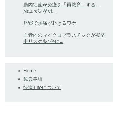
腸内細菌が免疫を「再教育」する。
Nature誌が明...
昼寝で頭痛が起きるワケ
血管内のマイクロプラスチックが脳卒
中リスクを4倍に...
Home
免責事項
快適.Lifeについて