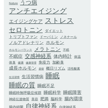
うつ病
Nature
アンチエイジング
ストレス
エイジングケア
セロトニン
ダイエット
トリプトファン
ドーパミン
ノネナール
ホルモン
ノルアドレナリン
メラトニン
不眠
ホルモンバランス
交感神経系
不眠症
体内時計
体温
加齢臭
免疫力
体臭
健康
健康管理
成長ホルモン
概日リズム
活性酸素
昼寝
睡眠
生活習慣病
生活習慣
睡眠の質
睡眠不足
睡眠科学
睡眠障害
睡眠時無呼吸症候群
腸内環境
肥満
脳科学
神経伝達物質
美容
自律神経系
腸内細菌
自律神経系