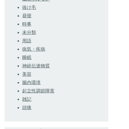
抜け毛
昼寝
時事
未分類
用語
病気・疾病
睡眠
神経伝達物質
美容
腸内環境
起立性調節障害
雑記
頭痛