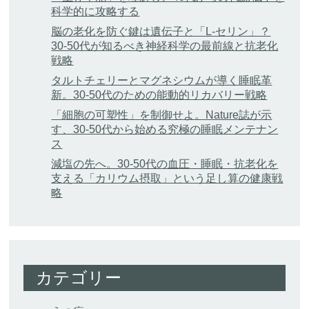
科学的に攻略する
脳の老化を防ぐ鍵は遺伝子と「L-セリン」？
30-50代が知るべき神経科学の最前線と抗老化
戦略
タルトチェリーとマグネシウムが導く睡眠革
新。30-50代のための能動的リカバリー戦略
「細胞の可塑性」を制御せよ。Nature誌が示
す、30-50代から始める究極の睡眠メンテナン
ス
減塩の先へ。30-50代の血圧・睡眠・抗老化を
支える「カリウム摂取」という足し算の健康戦
略
カテゴリー