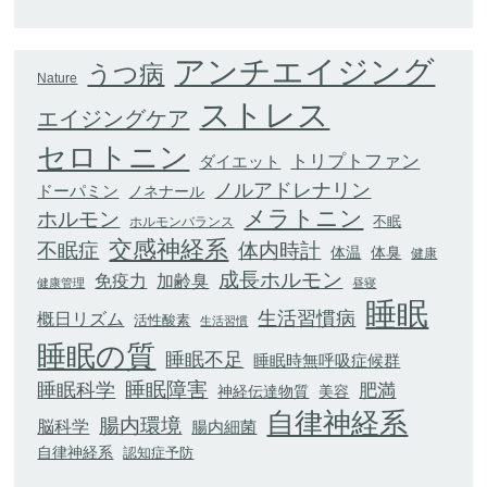
アンチエイジング
うつ病
Nature
ストレス
エイジングケア
セロトニン
トリプトファン
ダイエット
ノルアドレナリン
ドーパミン
ノネナール
メラトニン
ホルモン
不眠
ホルモンバランス
交感神経系
不眠症
体内時計
体臭
体温
健康
成長ホルモン
加齢臭
免疫力
健康管理
昼寝
睡眠
生活習慣病
概日リズム
活性酸素
生活習慣
睡眠の質
睡眠不足
睡眠時無呼吸症候群
睡眠科学
睡眠障害
肥満
神経伝達物質
美容
自律神経系
腸内環境
脳科学
腸内細菌
自律神経系
認知症予防