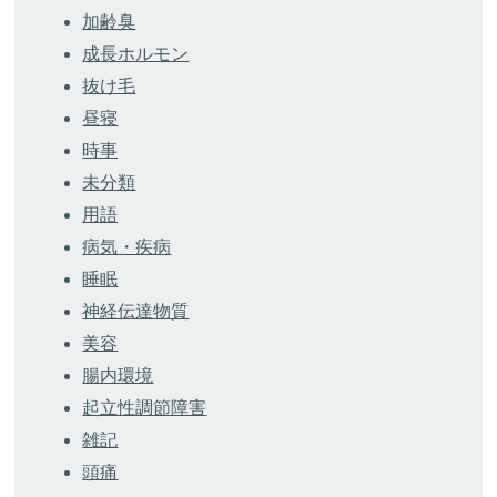
加齢臭
成長ホルモン
抜け毛
昼寝
時事
未分類
用語
病気・疾病
睡眠
神経伝達物質
美容
腸内環境
起立性調節障害
雑記
頭痛