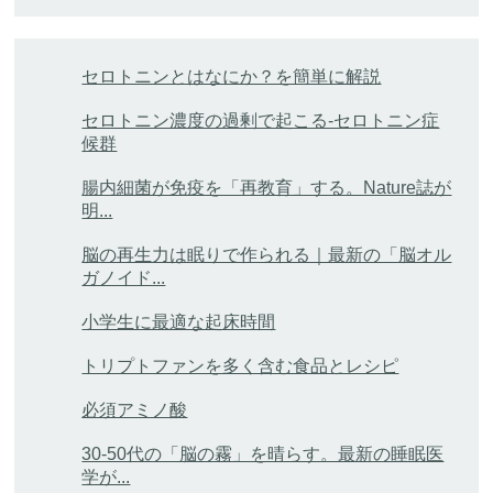
セロトニンとはなにか？を簡単に解説
セロトニン濃度の過剰で起こる-セロトニン症
候群
腸内細菌が免疫を「再教育」する。Nature誌が
明...
脳の再生力は眠りで作られる｜最新の「脳オル
ガノイド...
小学生に最適な起床時間
トリプトファンを多く含む食品とレシピ
必須アミノ酸
30-50代の「脳の霧」を晴らす。最新の睡眠医
学が...