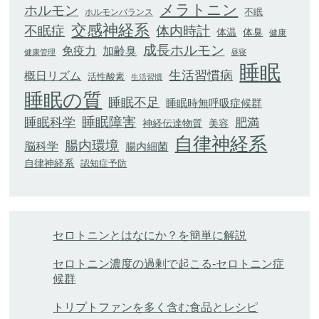
メラトニン
ホルモン
不眠
ホルモンバランス
交感神経系
不眠症
体内時計
体臭
体温
健康
成長ホルモン
加齢臭
免疫力
健康管理
昼寝
睡眠
生活習慣病
概日リズム
活性酸素
生活習慣
睡眠の質
睡眠不足
睡眠時無呼吸症候群
睡眠科学
睡眠障害
肥満
神経伝達物質
美容
自律神経系
腸内環境
脳科学
腸内細菌
自律神経系
認知症予防
セロトニンとはなにか？を簡単に解説
セロトニン濃度の過剰で起こる-セロトニン症
候群
トリプトファンを多く含む食品とレシピ