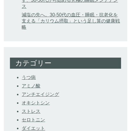
す、30-50代から始める究極の睡眠メンテナン
ス
減塩の先へ。30-50代の血圧・睡眠・抗老化を
支える「カリウム摂取」という足し算の健康戦
略
カテゴリー
うつ病
アミノ酸
アンチエイジング
オキシトシン
ストレス
セロトニン
ダイエット