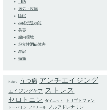
用語
病気・疾病
睡眠
神経伝達物質
美容
腸内環境
起立性調節障害
雑記
頭痛
アンチエイジング
うつ病
Nature
ストレス
エイジングケア
セロトニン
トリプトファン
ダイエット
ノルアドレナリン
ドーパミン
ノネナール