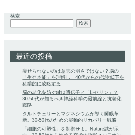
検索
検索
最近の投稿
痩せられないのは意志の弱さではない？脳の
「生存本能」を理解し、40代からの代謝低下を
科学的に攻略する
脳の老化を防ぐ鍵は遺伝子と「L-セリン」？
30-50代が知るべき神経科学の最前線と抗老化
戦略
タルトチェリーとマグネシウムが導く睡眠革
新。30-50代のための能動的リカバリー戦略
「細胞の可塑性」を制御せよ。Nature誌が示