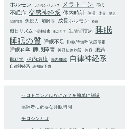
メラトニン
ホルモン
不眠
ホルモンバランス
交感神経系
不眠症
体内時計
体臭
体温
健康
成長ホルモン
加齢臭
免疫力
健康管理
昼寝
睡眠
生活習慣病
概日リズム
活性酸素
生活習慣
睡眠の質
睡眠不足
睡眠時無呼吸症候群
睡眠科学
睡眠障害
肥満
神経伝達物質
美容
自律神経系
腸内環境
脳科学
腸内細菌
自律神経系
認知症予防
セロトニンとはなにか？を簡単に解説
高齢者に必要な睡眠時間
チロシンとは