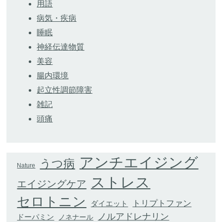
用語
病気・疾病
睡眠
神経伝達物質
美容
腸内環境
起立性調節障害
雑記
頭痛
アンチエイジング
うつ病
Nature
ストレス
エイジングケア
セロトニン
トリプトファン
ダイエット
ノルアドレナリン
ドーパミン
ノネナール