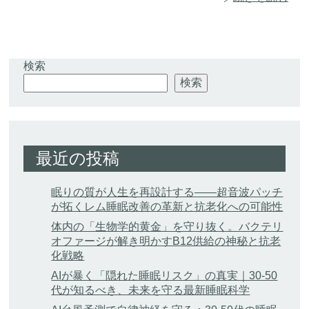
検索
検索
最近の投稿
眠りの質が人生を再設計する——超音波パッチ
が拓くレム睡眠改善の革新と抗老化への可能性
体内の「生物学的黄金」を守り抜く。バクテリ
オファージが解き明かすB12供給の神秘と抗老
化戦略
AIが暴く「隠れた睡眠リスク」の真実｜30-50
代が知るべき、未来を守る最新睡眠科学