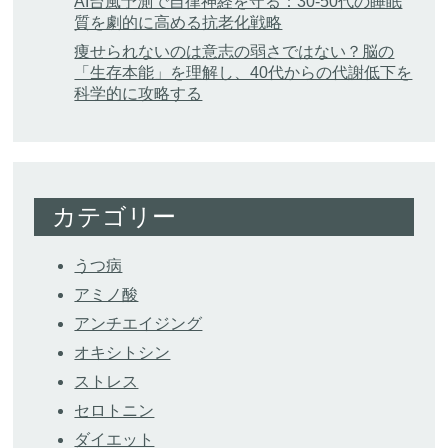
AI台風予測で自律神経を守る：30-50代の睡眠
質を劇的に高める抗老化戦略
痩せられないのは意志の弱さではない？脳の
「生存本能」を理解し、40代からの代謝低下を
科学的に攻略する
カテゴリー
うつ病
アミノ酸
アンチエイジング
オキシトシン
ストレス
セロトニン
ダイエット