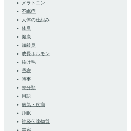
メラトニン
不眠症
人体の仕組み
体臭
健康
加齢臭
成長ホルモン
抜け毛
昼寝
時事
未分類
用語
病気・疾病
睡眠
神経伝達物質
美容