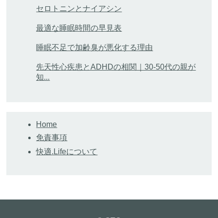
セロトニンとナイアシン
最適な睡眠時間の早見表
睡眠不足で加齢臭が悪化する理由
先天性心疾患とADHDの相関｜30-50代の親が
知...
Home
免責事項
快適.Lifeについて