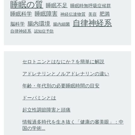
睡眠の質
睡眠不足
睡眠時無呼吸症候群
睡眠科学
睡眠障害
肥満
神経伝達物質
美容
自律神経系
腸内環境
脳科学
腸内細菌
自律神経系
認知症予防
セロトニンとはなにか？を簡単に解説
アドレナリンとノルアドレナリンの違い
年齢・年代別の必要睡眠時間の目安
ドーパミンとは
起立性調節障害と頭痛
情報過多時代を生き抜く「健康の審美眼」：中
国の学術...