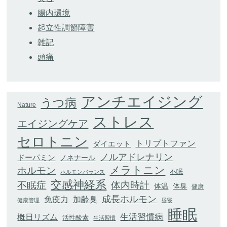
腸内環境
起立性調節障害
雑記
頭痛
アンチエイジング
うつ病
Nature
ストレス
エイジングケア
セロトニン
トリプトファン
ダイエット
ノルアドレナリン
ドーパミン
ノネナール
メラトニン
ホルモン
不眠
ホルモンバランス
交感神経系
不眠症
体内時計
体臭
体温
健康
成長ホルモン
加齢臭
免疫力
健康管理
昼寝
睡眠
生活習慣病
概日リズム
活性酸素
生活習慣