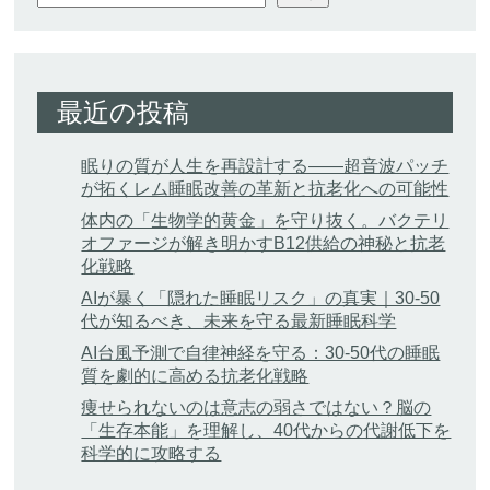
最近の投稿
眠りの質が人生を再設計する——超音波パッチ
が拓くレム睡眠改善の革新と抗老化への可能性
体内の「生物学的黄金」を守り抜く。バクテリ
オファージが解き明かすB12供給の神秘と抗老
化戦略
AIが暴く「隠れた睡眠リスク」の真実｜30-50
代が知るべき、未来を守る最新睡眠科学
AI台風予測で自律神経を守る：30-50代の睡眠
質を劇的に高める抗老化戦略
痩せられないのは意志の弱さではない？脳の
「生存本能」を理解し、40代からの代謝低下を
科学的に攻略する